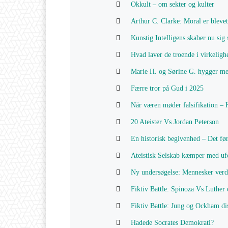
Okkult – om sekter og kulter
Arthur C. Clarke: Moral er blevet 
Kunstig Intelligens skaber nu si
Hvad laver de troende i virkeligh
Marie H. og Sørine G. hygger med
Færre tror på Gud i 2025
Når væren møder falsifikation – 
20 Ateister Vs Jordan Peterson
En historisk begivenhed – Det fø
Ateistisk Selskab kæmper med ufo
Ny undersøgelse: Mennesker verde
Fiktiv Battle: Spinoza Vs Luther 
Fiktiv Battle: Jung og Ockham di
Hadede Socrates Demokrati?