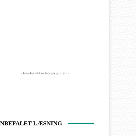
- Hvorfor vi ikke tror på gud(er) -
NBEFALET LÆSNING