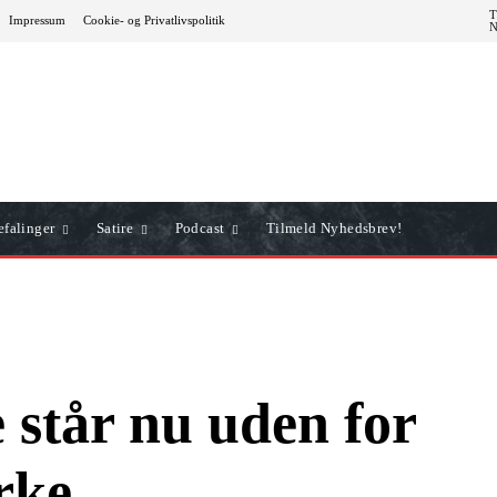
T
Impressum
Cookie- og Privatlivspolitik
falinger
Satire
Podcast
Tilmeld Nyhedsbrev!
står nu uden for
rke