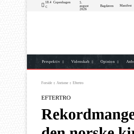
18.4
Copenhagen
5.
Manifest
august
Bagdøren
C
2026
Perspektiv
Videnskab
Opinion
Anbe
Forside
Ateisme
Eftertro
EFTERTRO
Rekordmange 
den norske ki