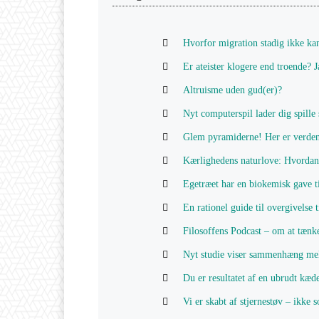
Hvorfor migration stadig ikke ka
Er ateister klogere end troende? 
Altruisme uden gud(er)?
Nyt computerspil lader dig spille
Glem pyramiderne! Her er verden
Kærlighedens naturlove: Hvordan 
Egetræet har en biokemisk gave t
En rationel guide til overgivelse t
Filosoffens Podcast – om at tænke
Nyt studie viser sammenhæng mel
Du er resultatet af en ubrudt kæde,
Vi er skabt af stjernestøv – ikk