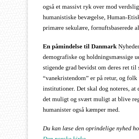
også et massivt ryk over mod verdsli
humanistiske bevægelse, Human-Etis
primære sekulære, fornuftsbaserede alt
En påmindelse til Danmark
Nyheden 
demografiske og holdningsmæssige udv
stigende grad bevidst om deres ret til
“vanekristendom” er på retur, og folk f
institutioner. Det skal dog noteres, a
det muligt og svært muligt at blive r
humanister også kæmper med.
Du kan læse den oprindelige nyhed ho
Den norske kirke
.