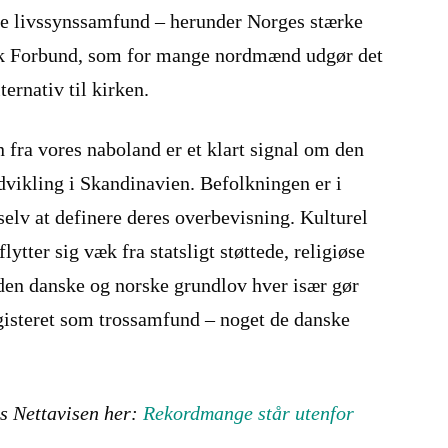
ge livssynssamfund – herunder Norges stærke
k Forbund, som for mange nordmænd udgør det
ernativ til kirken.
fra vores naboland er et klart signal om den
ikling i Skandinavien. Befolkningen er i
 selv at definere deres overbevisning. Kulturel
lytter sig væk fra statsligt støttede, religiøse
t den danske og norske grundlov hver især gør
egisteret som trossamfund – noget de danske
s Nettavisen her:
Rekordmange står utenfor