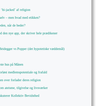
‘hi-jacked’ af religion
g selv – men hvad med etikken?
eden, når de beder?
 den nye app, der skriver hele prædikener
Heidegger vs Popper (det hypotetiske væddemål)
rste hus på Månen
rløst medlemspotentiale og frafald
n over forlader deres religion
om ateisme, tilgivelse og livsværker
skuterer Kollektiv Bevidsthed