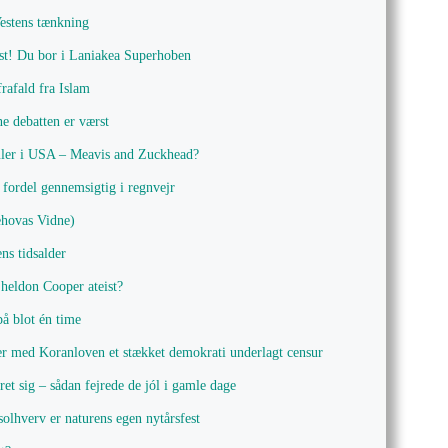
Vestens tænkning
sst! Du bor i Laniakea Superhoben
rafald fra Islam
e debatten er værst
ler i USA – Meavis and Zuckhead?
fordel gennemsigtig i regnvejr
ehovas Vidne)
ns tidsalder
ldon Cooper ateist?
 på blot én time
er med Koranloven et stækket demokrati underlagt censur
ret sig – sådan fejrede de jól i gamle dage
olhverv er naturens egen nytårsfest