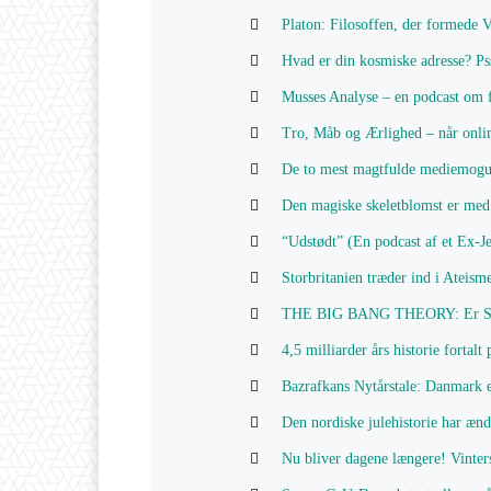
Platon: Filosoffen, der formede 
Hvad er din kosmiske adresse? P
Musses Analyse – en podcast om f
Tro, Måb og Ærlighed – når onlin
De to mest magtfulde mediemogu
Den magiske skeletblomst er med 
“Udstødt” (En podcast af et Ex-J
Storbritanien træder ind i Ateisme
THE BIG BANG THEORY: Er She
4,5 milliarder års historie fortalt
Bazrafkans Nytårstale: Danmark 
Den nordiske julehistorie har ænd
Nu bliver dagene længere! Vinters