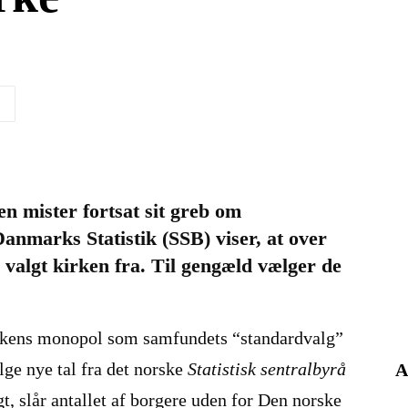
49
en mister fortsat sit greb om
Danmarks Statistik (SSB) viser, at over
valgt kirken fra. Til gengæld vælger de
irkens monopol som samfundets “standardvalg”
ølge nye tal fra det norske
Statistisk sentralbyrå
A
t, slår antallet af borgere uden for Den norske