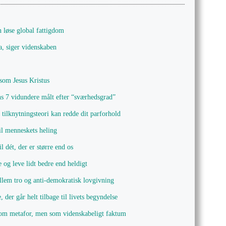
n løse global fattigdom
Ja, siger videnskaben
 som Jesus Kristus
s 7 vidundere målt efter “sværhedsgrad”
tilknytningsteori kan redde dit parforhold
il menneskets heling
il dét, der er større end os
 og leve lidt bedre end heldigt
lem tro og anti-demokratisk lovgivning
 der går helt tilbage til livets begyndelse
e som metafor, men som videnskabeligt faktum