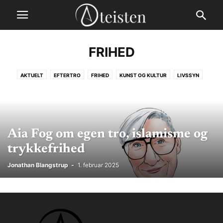
FRIHED
AKTUELT
EFTERTRO
FRIHED
KUNST OG KULTUR
LIVSSYN
RELIGIONSKRITIK
Aia Fog om egen tro, islamisme og
trykkefrihed
Jonathan Blangstrup
-
1. februar 2025