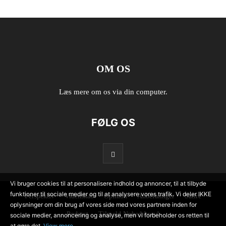
OM OS
Læs mere om os via din computer.
FØLG OS
Vi bruger cookies til at personalisere indhold og annoncer, til at tilbyde
funktioner til sociale medier og til at analysere vores trafik. Vi deler IKKE
Perspektiv
Videnskab
Opinion
Anbefalinger
Satire
oplysninger om din brug af vores side med vores partnere inden for
Podcast
Tilmeld Nyhedsbrev!
sociale medier, annoncering og analyse, men vi forbeholder os retten til
at gøre det.
View more