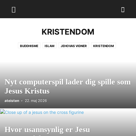
KRISTENDOM
BUDDHISME
ISLAM
JEHOVAS VIDNER
KRISTENDOM
Nyt computerspil lader dig spille som
Jesus Kristus
ateisten
-
22. maj 2026
Hvor usannsynlig er Jesu