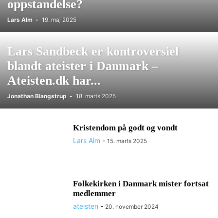
oppstandelse?
Lars Alm
-
19. maj 2025
Lars Sandbeck er kontroversiel
blandt ateister i Danmark –
Ateisten.dk har...
Jonathan Blangstrup
-
18. marts 2025
Kristendom på godt og vondt
Lars Alm
-
15. marts 2025
Folkekirken i Danmark mister fortsat
medlemmer
ateisten
-
20. november 2024