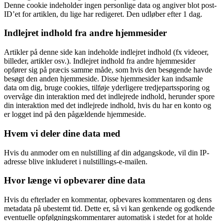
Denne cookie indeholder ingen personlige data og angiver blot post-
ID’et for artiklen, du lige har redigeret. Den udløber efter 1 dag.
Indlejret indhold fra andre hjemmesider
Artikler på denne side kan indeholde indlejret indhold (fx videoer,
billeder, artikler osv.). Indlejret indhold fra andre hjemmesider
opfører sig på præcis samme måde, som hvis den besøgende havde
besøgt den anden hjemmeside. Disse hjemmesider kan indsamle
data om dig, bruge cookies, tilføje yderligere tredjepartssporing og
overvåge din interaktion med det indlejrede indhold, herunder spore
din interaktion med det indlejrede indhold, hvis du har en konto og
er logget ind på den pågældende hjemmeside.
Hvem vi deler dine data med
Hvis du anmoder om en nulstilling af din adgangskode, vil din IP-
adresse blive inkluderet i nulstillings-e-mailen.
Hvor længe vi opbevarer dine data
Hvis du efterlader en kommentar, opbevares kommentaren og dens
metadata på ubestemt tid. Dette er, så vi kan genkende og godkende
eventuelle opfølgningskommentarer automatisk i stedet for at holde