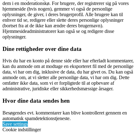
dem i en moderationskø. For brugere, der registrerer sig på vores
hjemmeside (hvis nogen), gemmer vi også de personlige
oplysninger, de giver, i deres brugerprofil. Alle brugere kan til
enhver tid se, redigere eller slette deres personlige oplysninger
(bortset fra at de ikke kan ændre deres brugernavn).
Hjemmesideadministratorer kan også se og redigere disse
oplysninger.
Dine rettigheder over dine data
Hvis du har en konto på denne side eller har efterladt kommentarer,
kan du anmode om at modtage en eksporteret fil med de personlige
data, vi har om dig, inklusive de data, du har givet os. Du kan også
anmode om, at vi sletter alle personlige data, vi har om dig. Dette
omfatter ikke data, som vi er forpligtede til at opbevare af
administrative, juridiske eller sikkerhedsmæssige årsager.
Hvor dine data sendes hen
Besøgendes evt. kommentarer kan blive kontrolleret gennem en
automatisk spamdetektionstjeneste.
Save settings
Cookie indstillinger