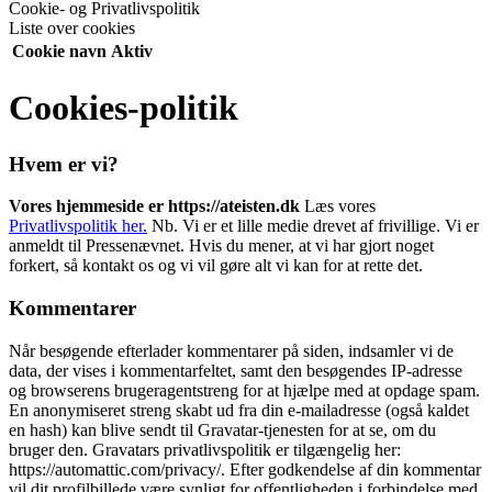
Cookie- og Privatlivspolitik
Liste over cookies
Cookie navn
Aktiv
Cookies-politik
Hvem er vi?
Vores hjemmeside er https://ateisten.dk
Læs vores
Privatlivspolitik her.
Nb. Vi er et lille medie drevet af frivillige. Vi er
anmeldt til Pressenævnet. Hvis du mener, at vi har gjort noget
forkert, så kontakt os og vi vil gøre alt vi kan for at rette det.
Kommentarer
Når besøgende efterlader kommentarer på siden, indsamler vi de
data, der vises i kommentarfeltet, samt den besøgendes IP-adresse
og browserens brugeragentstreng for at hjælpe med at opdage spam.
En anonymiseret streng skabt ud fra din e-mailadresse (også kaldet
en hash) kan blive sendt til Gravatar-tjenesten for at se, om du
bruger den. Gravatars privatlivspolitik er tilgængelig her:
https://automattic.com/privacy/. Efter godkendelse af din kommentar
vil dit profilbillede være synligt for offentligheden i forbindelse med