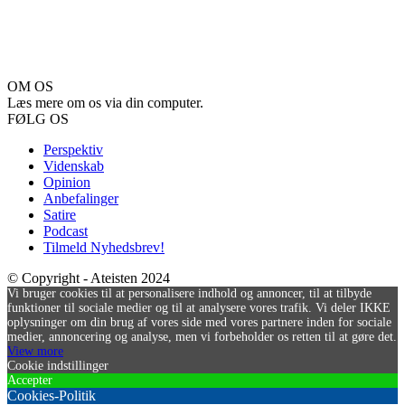
OM OS
Læs mere om os via din computer.
FØLG OS
Perspektiv
Videnskab
Opinion
Anbefalinger
Satire
Podcast
Tilmeld Nyhedsbrev!
© Copyright - Ateisten 2024
Vi bruger cookies til at personalisere indhold og annoncer, til at tilbyde
funktioner til sociale medier og til at analysere vores trafik. Vi deler IKKE
oplysninger om din brug af vores side med vores partnere inden for sociale
medier, annoncering og analyse, men vi forbeholder os retten til at gøre det.
View more
Cookie indstillinger
Accepter
Cookies-Politik