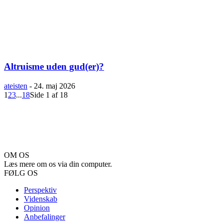
Altruisme uden gud(er)?
ateisten
-
24. maj 2026
1
2
3
...
18
Side 1 af 18
OM OS
Læs mere om os via din computer.
FØLG OS
Perspektiv
Videnskab
Opinion
Anbefalinger