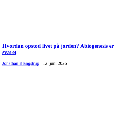
Hvordan opstod livet på jorden? Abiogenesis er
svaret
Jonathan Blangstrup
-
12. juni 2026