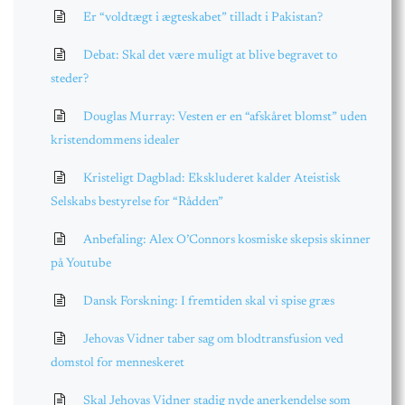
Er “voldtægt i ægteskabet” tilladt i Pakistan?
Debat: Skal det være muligt at blive begravet to
steder?
Douglas Murray: Vesten er en “afskåret blomst” uden
kristendommens idealer
Kristeligt Dagblad: Ekskluderet kalder Ateistisk
Selskabs bestyrelse for “Rådden”
Anbefaling: Alex O’Connors kosmiske skepsis skinner
på Youtube
Dansk Forskning: I fremtiden skal vi spise græs
Jehovas Vidner taber sag om blodtransfusion ved
domstol for menneskeret
Skal Jehovas Vidner stadig nyde anerkendelse som