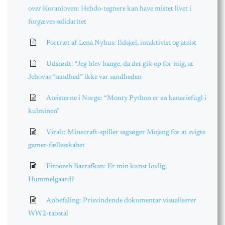
over Koranloven: Hebdo-tegnere kan have mistet livet i
forgæves solidaritet
Portræt af Lena Nyhus: Ildsjæl, intaktivist og ateist
Udstødt: “Jeg blev bange, da det gik op for mig, at
Jehovas “sandhed” ikke var sandheden
Ateisterne i Norge: “Monty Python er en kanariefugl i
kulminen”
Viralt: Minecraft-spiller sagsøger Mojang for at svigte
gamer-fællesskabet
Firoozeh Bazrafkan: Er min kunst lovlig,
Hummelgaard?
Anbefaling: Prisvindende dokumentar visualiserer
WW2-tabstal