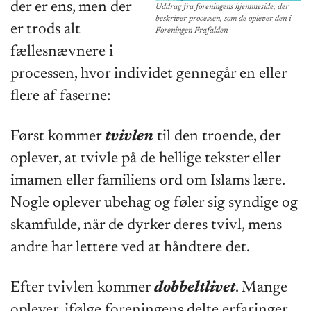
der er ens, men der
Uddrag fra foreningens hjemmeside, der
beskriver processen, som de oplever den i
er trods alt
Foreningen Frafalden
fællesnævnere i
processen, hvor individet gennegår en eller
flere af faserne:
Først kommer
tvivlen
til den troende, der
oplever, at tvivle på de hellige tekster eller
imamen eller familiens ord om Islams lære.
Nogle oplever ubehag og føler sig syndige og
skamfulde, når de dyrker deres tvivl, mens
andre har lettere ved at håndtere det.
Efter tvivlen kommer
dobbeltlivet
. Mange
oplever, ifølge foreningens delte erfaringer,