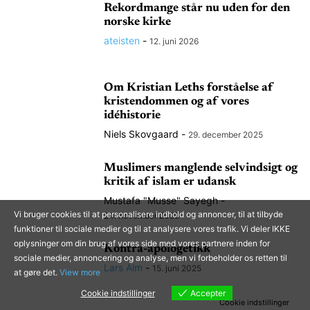
Rekordmange står nu uden for den
norske kirke
ateisten
-
12. juni 2026
Om Kristian Leths forståelse af
kristendommen og af vores
idéhistorie
Niels Skovgaard
-
29. december 2025
Muslimers manglende selvindsigt og
kritik af islam er udansk
Mustafa "Musse" Sayegh
-
Vi bruger cookies til at personalisere indhold og annoncer, til at tilbyde
24. november 2025
funktioner til sociale medier og til at analysere vores trafik. Vi deler IKKE
oplysninger om din brug af vores side med vores partnere inden for
Kontra-apologetikk
sociale medier, annoncering og analyse, men vi forbeholder os retten til
Lars Alm
-
15. juni 2025
at gøre det.
View more
Cookie indstillinger
Accepter
Cookie indstillinger