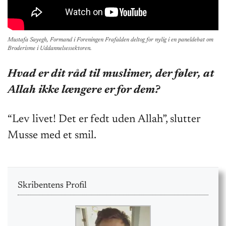
Mustafa Sayegh, Formand i Foreningen Frafalden deltog for nylig i en paneldebat om
Broderisme i Uddannelsessektoren.
Hvad er dit råd til muslimer, der føler, at
Allah ikke længere er for dem?
“Lev livet! Det er fedt uden Allah”, slutter
Musse med et smil.
Skribentens Profil