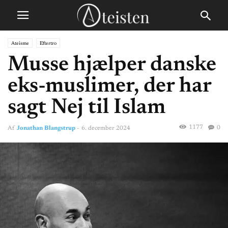
Ateisme
Eftertro
Musse hjælper danske
eks-muslimer, der har
sagt Nej til Islam
1177
0
Af
Jonathan Blangstrup
-
6. december 2024