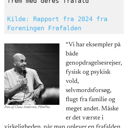
frem med deres frafald
Kilde: Rapport fra 2024 fra 
Foreningen Frafalden
“Vi har eksempler på
både
genopdragelsesrejser,
fysisk og psykisk
vold,
selvmordsforsøg,
flugt fra familie og
Foto af Claus Andersen, FilmPlus
meget andet. Måske
er det værste i
virkeligheden, når man oplever en frafalden