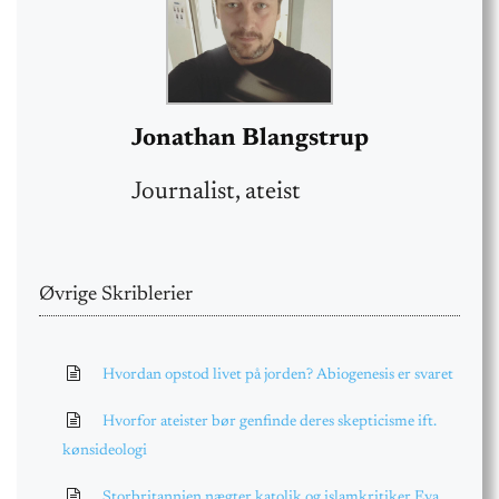
Jonathan Blangstrup
Journalist, ateist
Øvrige Skriblerier
Hvordan opstod livet på jorden? Abiogenesis er svaret
Hvorfor ateister bør genfinde deres skepticisme ift.
kønsideologi
Storbritannien nægter katolik og islamkritiker Eva