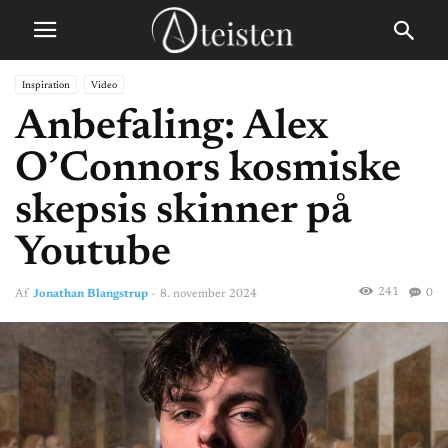
Inspiration
Video
Anbefaling: Alex
O’Connors kosmiske
skepsis skinner på
Youtube
241
0
Af
Jonathan Blangstrup
-
8. november 2024