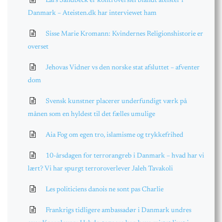
Lars Sandbeck er kontroversiel blandt ateister i
Danmark – Ateisten.dk har interviewet ham
Sisse Marie Kromann: Kvindernes Religionshistorie er
overset
Jehovas Vidner vs den norske stat afsluttet – afventer
dom
Svensk kunstner placerer underfundigt værk på
månen som en hyldest til det fælles umulige
Aia Fog om egen tro, islamisme og trykkefrihed
10-årsdagen for terrorangreb i Danmark – hvad har vi
lært? Vi har spurgt terroroverlever Jaleh Tavakoli
Les politiciens danois ne sont pas Charlie
Frankrigs tidligere ambassadør i Danmark undres