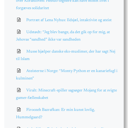
over Koranloven: Hebdo-tegnere kan have mistet livet i
forgæves solidaritet
Portræt af Lena Nyhus: Ildsjæl, intaktivist og ateist
Udstødt: “Jeg blev bange, da det gik op for mig, at
Jehovas “sandhed” ikke var sandheden
Musse hjælper danske eks-muslimer, der har sagt Nej
til Islam
Ateisterne i Norge: “Monty Python er en kanariefugl i
kulminen”
Viralt: Minecraft-spiller sagsøger Mojang for at svigte
gamer-fællesskabet
Firoozeh Bazrafkan: Er min kunst lovlig,
Hummelgaard?