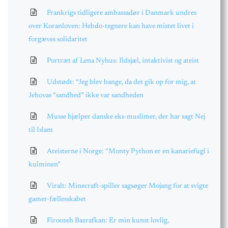
Frankrigs tidligere ambassadør i Danmark undres
over Koranloven: Hebdo-tegnere kan have mistet livet i
forgæves solidaritet
Portræt af Lena Nyhus: Ildsjæl, intaktivist og ateist
Udstødt: “Jeg blev bange, da det gik op for mig, at
Jehovas “sandhed” ikke var sandheden
Musse hjælper danske eks-muslimer, der har sagt Nej
til Islam
Ateisterne i Norge: “Monty Python er en kanariefugl i
kulminen”
Viralt: Minecraft-spiller sagsøger Mojang for at svigte
gamer-fællesskabet
Firoozeh Bazrafkan: Er min kunst lovlig,