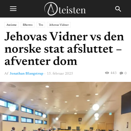
Ateisme
Eftertro
Tro
Jehovas Vidner
Jehovas Vidner vs den
norske stat afsluttet –
afventer dom
443
0
Af
Jonathan Blangstrup
-
15. februar 2025