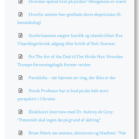
Hvordan opstod livet på jorden? Abiogenesis er svaret
Hvorfor ateister bør genfinde deres skepticisme ift.
kønsideologi
Storbritannien nægter katolik og islamkritiker Eva
Vlaardingerbroek adgang efter kritik af Keir Starmer
Fra The Art of the Deal til Det Hvide Hus: Hvordan
Trumps forretningslogik former verden
Pareidolia – når hjernen ser ting, der ikke er der
Norsk Professor har et bud på det helt store
perspektiv i Ukraine
Eksklusivt interview med Dr. Aubrey de Grey:
“Potentielt skal ingen dø på grund af aldring”
Brian Mørk om ateisme, shitstorms og blasfemi: “Når