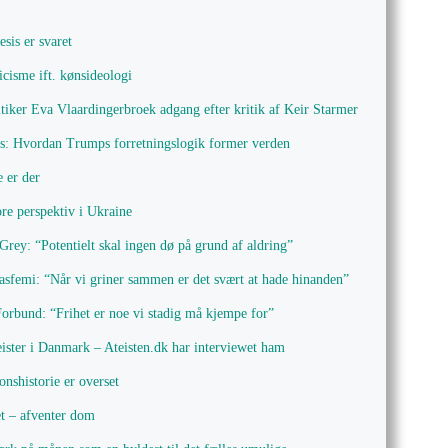
sis er svaret
icisme ift. kønsideologi
itiker Eva Vlaardingerbroek adgang efter kritik af Keir Starmer
us: Hvordan Trumps forretningslogik former verden
e er der
ore perspektiv i Ukraine
rey: “Potentielt skal ingen dø på grund af aldring”
asfemi: “Når vi griner sammen er det svært at hade hinanden”
rbund: “Frihet er noe vi stadig må kjempe for”
eister i Danmark – Ateisten.dk har interviewet ham
nshistorie er overset
et – afventer dom