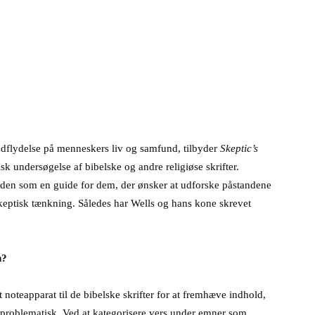
 indflydelse på menneskers liv og samfund, tilbyder
Skeptic’s
tisk undersøgelse af bibelske og andre religiøse skrifter.
siden som en guide for dem, der ønsker at udforske påstandene
 skeptisk tænkning. Således har Wells og hans kone skrevet
n?
 noteapparat til de bibelske skrifter for at fremhæve indhold,
 problematisk. Ved at kategorisere vers under emner som