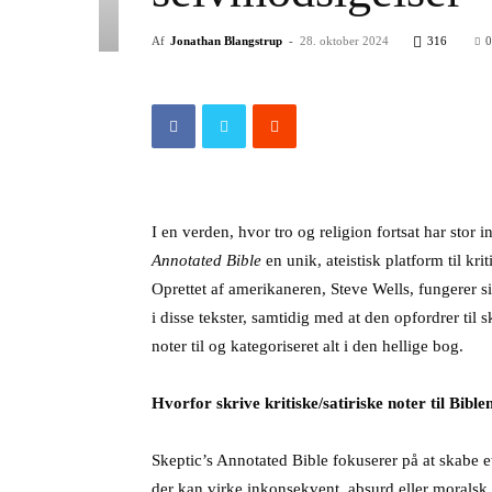
Af
Jonathan Blangstrup
-
28. oktober 2024
316
0
I en verden, hvor tro og religion fortsat har stor
Annotated Bible
en unik, ateistisk platform til kri
Oprettet af amerikaneren, Steve Wells, fungerer 
i disse tekster, samtidig med at den opfordrer til
noter til og kategoriseret alt i den hellige bog.
Hvorfor skrive kritiske/satiriske noter til Bible
Skeptic’s Annotated Bible fokuserer på at skabe et
der kan virke inkonsekvent, absurd eller moralsk