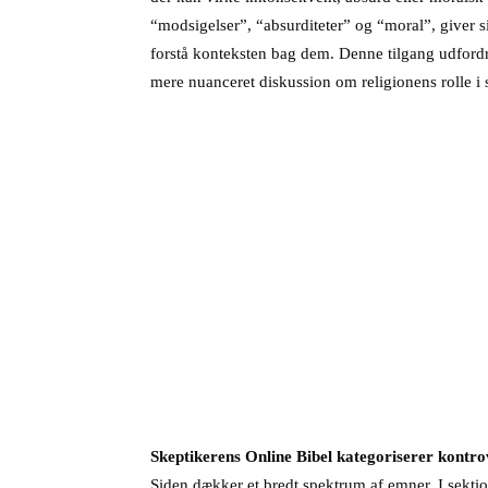
“modsigelser”, “absurditeter” og “moral”, giver s
forstå konteksten bag dem. Denne tilgang udfordrer
mere nuanceret diskussion om religionens rolle i
Skeptikerens Online Bibel kategoriserer kontro
Siden dækker et bredt spektrum af emner. I sekti