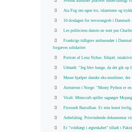
Svensk kunstner placerer underfundigt v
Aia Fog om egen tro, islamisme og trykk
10-årsdagen for terrorangreb i Danmark –
Les politiciens danois ne sont pas Charlie
Frankrigs tidligere ambassadør i Danmar
forgæves solidaritet
Portræt af Lena Nyhus: Ildsjæl, intaktivis
Udstødt: “Jeg blev bange, da det gik op 
Musse hjælper danske eks-muslimer, der h
Ateisterne i Norge: “Monty Python er en
Viralt: Minecraft-spiller sagsøger Mojang
Firoozeh Bazrafkan: Er min kunst lovli
Anbefaling: Prisvindende dokumentar vi
Er “voldtægt i ægteskabet” tilladt i Pakis