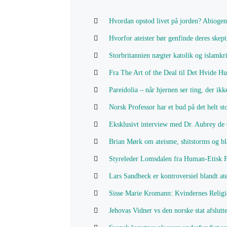
Hvordan opstod livet på jorden? Abiogene
Hvorfor ateister bør genfinde deres skept
Storbritannien nægter katolik og islamkr
Fra The Art of the Deal til Det Hvide H
Pareidolia – når hjernen ser ting, der ikk
Norsk Professor har et bud på det helt st
Eksklusivt interview med Dr. Aubrey de G
Brian Mørk om ateisme, shitstorms og bl
Styreleder Lomsdalen fra Human-Etisk Fo
Lars Sandbeck er kontroversiel blandt at
Sisse Marie Kromann: Kvindernes Religio
Jehovas Vidner vs den norske stat afslutt