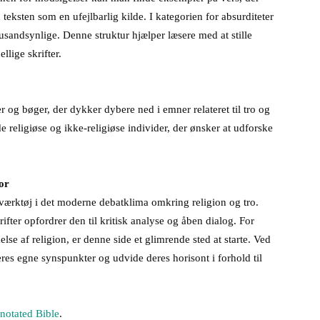
teksten som en ufejlbarlig kilde. I kategorien for absurditeter
r usandsynlige. Denne struktur hjælper læsere med at stille
llige skrifter.
 og bøger, der dykker dybere ned i emner relateret til tro og
e religiøse og ikke-religiøse individer, der ønsker at udforske
or
 værktøj i det moderne debatklima omkring religion og tro.
fter opfordrer den til kritisk analyse og åben dialog. For
else af religion, er denne side et glimrende sted at starte. Ved
eres egne synspunkter og udvide deres horisont i forhold til
notated Bible
.