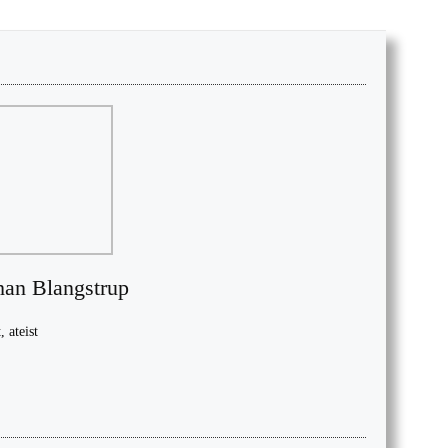
han Blangstrup
, ateist