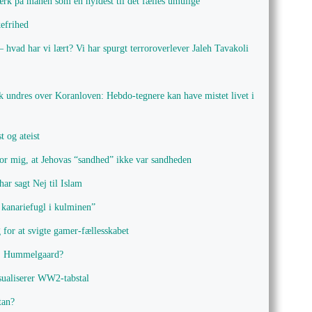
ærk på månen som en hyldest til det fælles umulige
efrihed
 hvad har vi lært? Vi har spurgt terroroverlever Jaleh Tavakoli
k undres over Koranloven: Hebdo-tegnere kan have mistet livet i
t og ateist
for mig, at Jehovas “sandhed” ikke var sandheden
ar sagt Nej til Islam
 kanariefugl i kulminen”
 for at svigte gamer-fællesskabet
g, Hummelgaard?
sualiserer WW2-tabstal
tan?