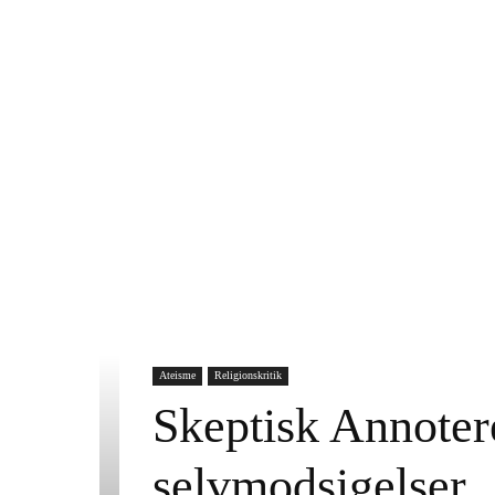
Ateisme
Religionskritik
Skeptisk Annoter
selvmodsigelser