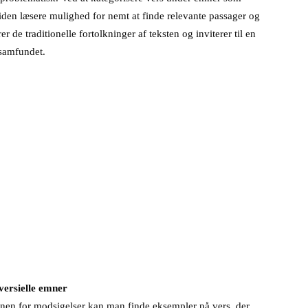
iden læsere mulighed for nemt at finde relevante passager og
 de traditionelle fortolkninger af teksten og inviterer til en
 samfundet.
versielle emner
onen for modsigelser kan man finde eksempler på vers, der