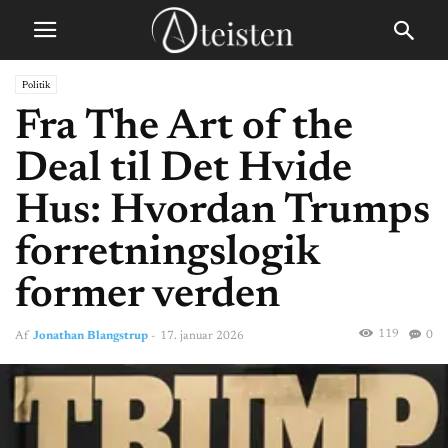
Politik
Fra The Art of the
Deal til Det Hvide
Hus: Hvordan Trumps
forretningslogik
former verden
119
0
Af
Jonathan Blangstrup
-
17. januar 2026