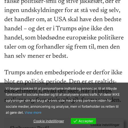
falske politiker-smil og stive jakkesæt, der er
ingen undskyldninger for at stå ved sig selv,
det handler om, at USA skal have den bedste
handel – og det er i Trumps øjne ikke den
handel, som blødsødne europæiske politikere
taler om og forhandler sig frem til, men den
han selv mener er bedst.
Trumps anden embedsperiode er derfor ikke
blot en politisk periode. Den er et realtids-
Vi bruger cookies til at personalisere indhold og annoncer, til at tilbyde
eksperiment i, hvad der sker, når Trumps
funktioner til sociale medier og til at analysere vores trafik. Vi deler IKKE
realisme og forretningslogik former verden.
oplysninger om din brug af vores side med vores partnere inden for
sociale medier, annoncering og analyse, men vi forbeholder os retten til
at gøre det.
View more
Cookie indstillinger
Accepter
Cookie indstillinger