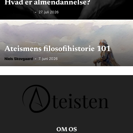
Hvad er almendannelse?
Niels Skovgaard
-
27. juli 2026
Ateismens filosofihistorie 101
Niels Skovgaard
-
7. juni 2026
OM OS