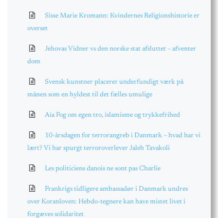
Sisse Marie Kromann: Kvindernes Religionshistorie er
overset
Jehovas Vidner vs den norske stat afsluttet – afventer
dom
Svensk kunstner placerer underfundigt værk på
månen som en hyldest til det fælles umulige
Aia Fog om egen tro, islamisme og trykkefrihed
10-årsdagen for terrorangreb i Danmark – hvad har vi
lært? Vi har spurgt terroroverlever Jaleh Tavakoli
Les politiciens danois ne sont pas Charlie
Frankrigs tidligere ambassadør i Danmark undres
over Koranloven: Hebdo-tegnere kan have mistet livet i
forgæves solidaritet