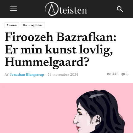
Ateisme
Kunst og Kultur
Firoozeh Bazrafkan:
Er min kunst lovlig,
Hummelgaard?
446
0
Af
Jonathan Blangstrup
-
26. november 2024