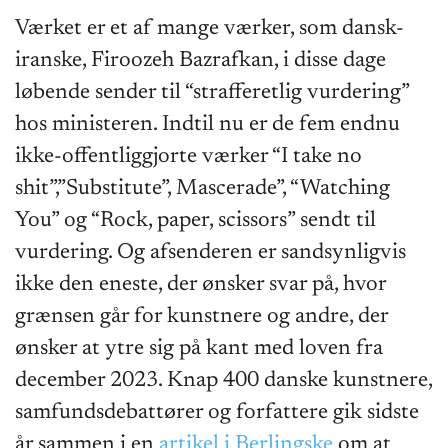
Værket er et af mange værker, som dansk-
iranske, Firoozeh Bazrafkan, i disse dage
løbende sender til “strafferetlig vurdering”
hos ministeren. Indtil nu er de fem endnu
ikke-offentliggjorte værker “I take no
shit”,”Substitute”, Mascerade”, “Watching
You” og “Rock, paper, scissors” sendt til
vurdering. Og afsenderen er sandsynligvis
ikke den eneste, der ønsker svar på, hvor
grænsen går for kunstnere og andre, der
ønsker at ytre sig på kant med loven fra
december 2023. Knap 400 danske kunstnere,
samfundsdebattører og forfattere gik sidste
år sammen i en
artikel i Berlingske
om at