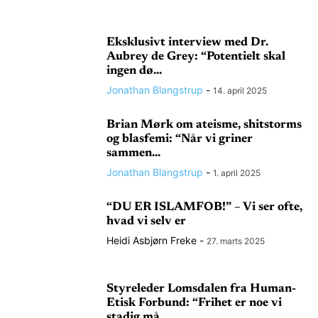
Eksklusivt interview med Dr.
Aubrey de Grey: “Potentielt skal
ingen dø...
Jonathan Blangstrup
-
14. april 2025
Brian Mørk om ateisme, shitstorms
og blasfemi: “Når vi griner
sammen...
Jonathan Blangstrup
-
1. april 2025
“DU ER ISLAMFOB!” – Vi ser ofte,
hvad vi selv er
Heidi Asbjørn Freke
-
27. marts 2025
Styreleder Lomsdalen fra Human-
Etisk Forbund: “Frihet er noe vi
stadig må...