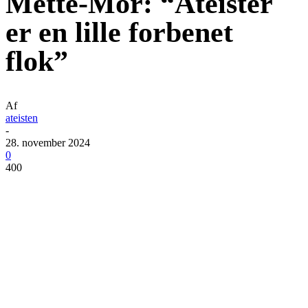
Mette-Mor: “Ateister
er en lille forbenet
flok”
Af
ateisten
-
28. november 2024
0
400