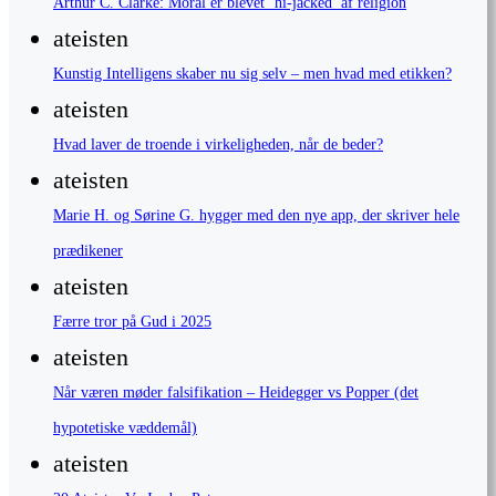
Arthur C. Clarke: Moral er blevet ‘hi-jacked’ af religion
ateisten
Kunstig Intelligens skaber nu sig selv – men hvad med etikken?
ateisten
Hvad laver de troende i virkeligheden, når de beder?
ateisten
Marie H. og Sørine G. hygger med den nye app, der skriver hele
prædikener
ateisten
Færre tror på Gud i 2025
ateisten
Når væren møder falsifikation – Heidegger vs Popper (det
hypotetiske væddemål)
ateisten