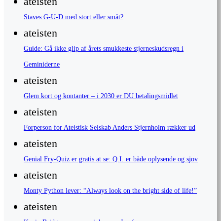
ateisten
Staves G-U-D med stort eller småt?
ateisten
Guide: Gå ikke glip af årets smukkeste stjerneskudsregn i
Geminiderne
ateisten
Glem kort og kontanter – i 2030 er DU betalingsmidlet
ateisten
Forperson for Ateistisk Selskab Anders Stjernholm rækker ud
ateisten
Genial Fry-Quiz er gratis at se: Q.I. er både oplysende og sjov
ateisten
Monty Python lever: “Always look on the bright side of life!”
ateisten