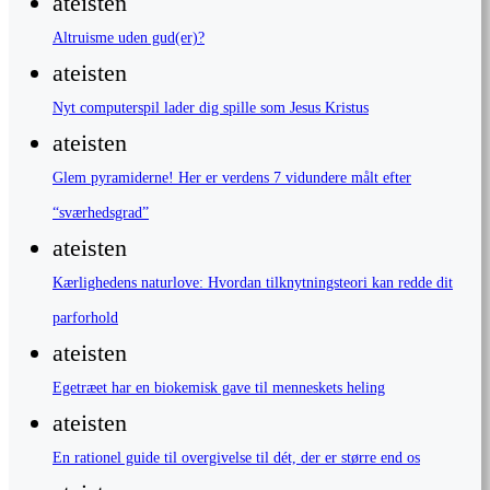
ateisten
Altruisme uden gud(er)?
ateisten
Nyt computerspil lader dig spille som Jesus Kristus
ateisten
Glem pyramiderne! Her er verdens 7 vidundere målt efter
“sværhedsgrad”
ateisten
Kærlighedens naturlove: Hvordan tilknytningsteori kan redde dit
parforhold
ateisten
Egetræet har en biokemisk gave til menneskets heling
ateisten
En rationel guide til overgivelse til dét, der er større end os