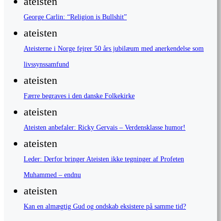
ateisten
George Carlin: “Religion is Bullshit”
ateisten
Ateisterne i Norge fejrer 50 års jubilæum med anerkendelse som
livssynssamfund
ateisten
Færre begraves i den danske Folkekirke
ateisten
Ateisten anbefaler: Ricky Gervais – Verdensklasse humor!
ateisten
Leder: Derfor bringer Ateisten ikke tegninger af Profeten
Muhammed – endnu
ateisten
Kan en almægtig Gud og ondskab eksistere på samme tid?