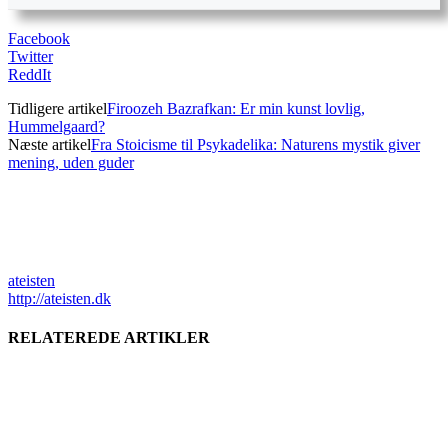
Facebook
Twitter
ReddIt
Tidligere artikel
Firoozeh Bazrafkan: Er min kunst lovlig,
Hummelgaard?
Næste artikel
Fra Stoicisme til Psykadelika: Naturens mystik giver
mening, uden guder
ateisten
http://ateisten.dk
RELATEREDE ARTIKLER