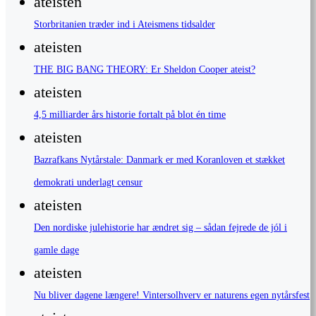
ateisten
Storbritanien træder ind i Ateismens tidsalder
ateisten
THE BIG BANG THEORY: Er Sheldon Cooper ateist?
ateisten
4,5 milliarder års historie fortalt på blot én time
ateisten
Bazrafkans Nytårstale: Danmark er med Koranloven et stækket
demokrati underlagt censur
ateisten
Den nordiske julehistorie har ændret sig – sådan fejrede de jól i
gamle dage
ateisten
Nu bliver dagene længere! Vintersolhverv er naturens egen nytårsfest