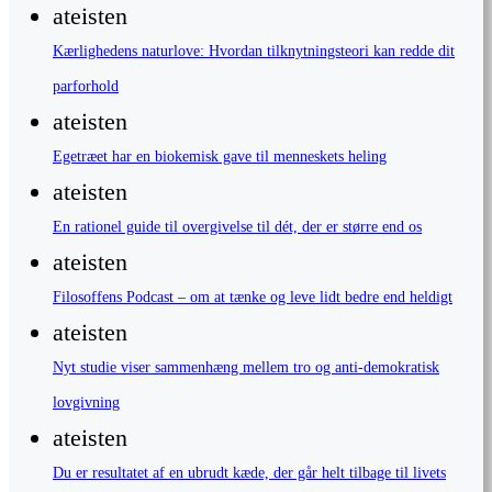
ateisten
Kærlighedens naturlove: Hvordan tilknytningsteori kan redde dit
parforhold
ateisten
Egetræet har en biokemisk gave til menneskets heling
ateisten
En rationel guide til overgivelse til dét, der er større end os
ateisten
Filosoffens Podcast – om at tænke og leve lidt bedre end heldigt
ateisten
Nyt studie viser sammenhæng mellem tro og anti-demokratisk
lovgivning
ateisten
Du er resultatet af en ubrudt kæde, der går helt tilbage til livets