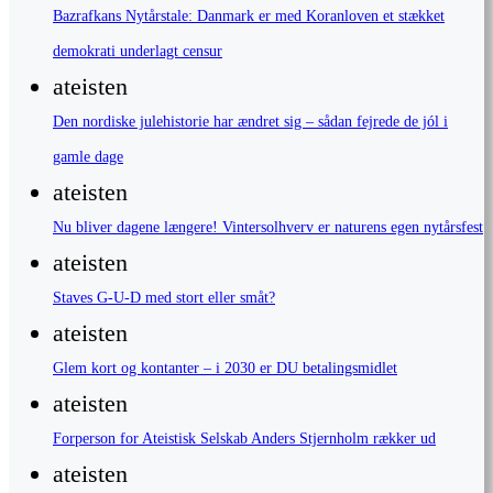
Bazrafkans Nytårstale: Danmark er med Koranloven et stækket
demokrati underlagt censur
ateisten
Den nordiske julehistorie har ændret sig – sådan fejrede de jól i
gamle dage
ateisten
Nu bliver dagene længere! Vintersolhverv er naturens egen nytårsfest
ateisten
Staves G-U-D med stort eller småt?
ateisten
Glem kort og kontanter – i 2030 er DU betalingsmidlet
ateisten
Forperson for Ateistisk Selskab Anders Stjernholm rækker ud
ateisten