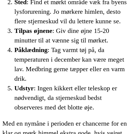
Sted
: Find et mørkt område væk fra byens
lysforurening. Jo mørkere himlen, desto
flere stjerneskud vil du lettere kunne se.
Tilpas øjnene
: Giv dine øjne 15-20
minutter til at vænne sig til mørket.
Påklædning
: Tag varmt tøj på, da
temperaturen i december kan være meget
lav. Medbring gerne tæpper eller en varm
drik.
Udstyr
: Ingen kikkert eller teleskop er
nødvendigt, da stjerneskud bedst
observeres med det blotte øje.
Med en nymåne i perioden er chancerne for en
klar og mørk himmel ekstra gode, hvis vejret