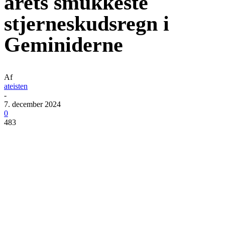
årets smukkeste
stjerneskudsregn i
Geminiderne
Af
ateisten
-
7. december 2024
0
483