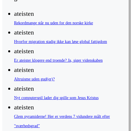
ateisten
Rekordmange står nu uden for den norske kirke
ateisten
Hvorfor migration stadig ikke kan løse global fattigdom
ateisten
Er ateister klogere end troende? Ja, siger videnskaben
ateisten
Altruisme uden gud(er)?
ateisten
Nyt computerspil lader dig spille som Jesus Kristus
ateisten
Glem pyramiderne! Her er verdens 7 vidundere målt efter
“sværhedsgrad”