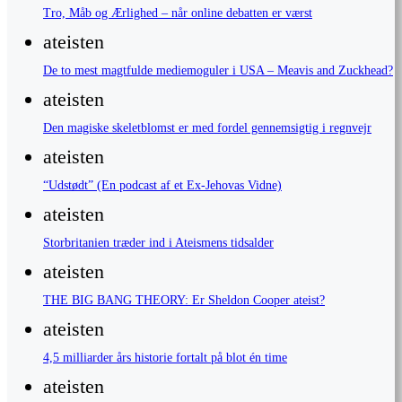
Tro, Måb og Ærlighed – når online debatten er værst
ateisten
De to mest magtfulde mediemoguler i USA – Meavis and Zuckhead?
ateisten
Den magiske skeletblomst er med fordel gennemsigtig i regnvejr
ateisten
“Udstødt” (En podcast af et Ex-Jehovas Vidne)
ateisten
Storbritanien træder ind i Ateismens tidsalder
ateisten
THE BIG BANG THEORY: Er Sheldon Cooper ateist?
ateisten
4,5 milliarder års historie fortalt på blot én time
ateisten