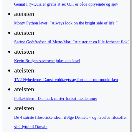
Genial Fry-Quiz er gratis at se: Q.I. er både oplysende og sjov
ateisten
Monty Python lever: “Always look on the bright side of life!”
ateisten
Sørine Godtfredsen til Mette-Mor: “Ateister er en lille forbenet flok”
ateisten
Kevin Bridges suveræne jokes om Josef
ateisten
TV2 Nyhederne: Dansk voldtægtssag fortiet af mormonkirken
ateisten
Folkekirken i Danmark mister fortsat medlemmer
ateisten
De 4 største filosofiske idéer, ifølge Dennett – og hvorfor filosoffer
skal lytte til Darwin