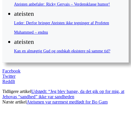
Ateisten anbefaler: Ricky Gervais – Verdensklasse humor!
ateisten
Leder: Derfor bringer Ateisten ikke tegninger af Profeten
Muhammed – endnu
ateisten
Kan en almægtig Gud og ondskab eksistere på samme tid?
Facebook
Twitter
ReddIt
Tidligere artikel
Udstødt: “Jeg blev bange, da det gik op for mig, at
Jehovas “sandhed” ikke var sandheden
Næste artikel
Ateismen var nærmest medfødt for Bo Gam