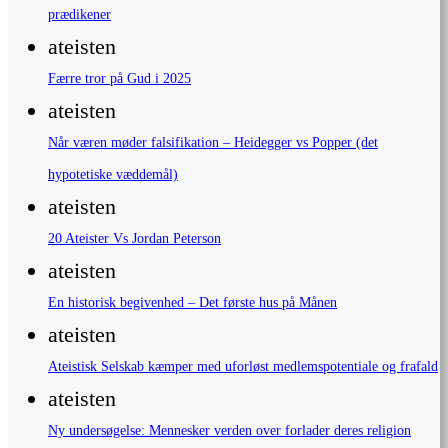
prædikener
ateisten
Færre tror på Gud i 2025
ateisten
Når væren møder falsifikation – Heidegger vs Popper (det
hypotetiske væddemål)
ateisten
20 Ateister Vs Jordan Peterson
ateisten
En historisk begivenhed – Det første hus på Månen
ateisten
Ateistisk Selskab kæmper med uforløst medlemspotentiale og frafald
ateisten
Ny undersøgelse: Mennesker verden over forlader deres religion