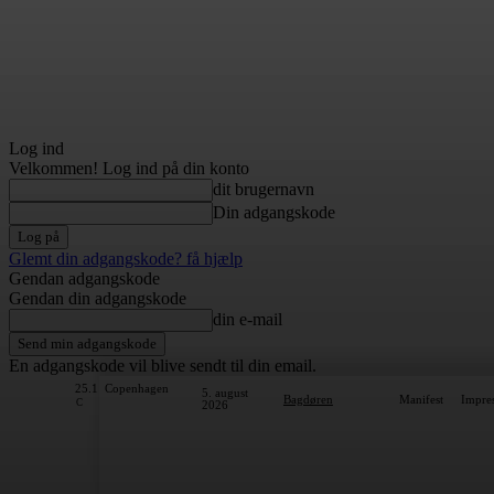
Log ind
Velkommen! Log ind på din konto
dit brugernavn
Din adgangskode
Glemt din adgangskode? få hjælp
Gendan adgangskode
Gendan din adgangskode
din e-mail
En adgangskode vil blive sendt til din email.
25.1
Copenhagen
5. august
Bagdøren
Manifest
Impre
C
2026