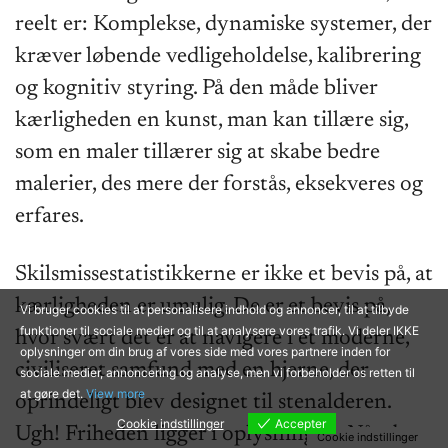
reelt er: Komplekse, dynamiske systemer, der
kræver løbende vedligeholdelse, kalibrering
og kognitiv styring. På den måde bliver
kærligheden en kunst, man kan tillære sig,
som en maler tillærer sig at skabe bedre
malerier, des mere der forstås, eksekveres og
erfares.
Skilsmissestatistikkerne er ikke et bevis på, at
kærligheden er umulig. De er et bevis på,
Vi bruger cookies til at personalisere indhold og annoncer, til at tilbyde
funktioner til sociale medier og til at analysere vores trafik. Vi deler IKKE
hvor svært det er at navigere i et moderne,
oplysninger om din brug af vores side med vores partnere inden for
civiliseret samfund med en hjerne, der
sociale medier, annoncering og analyse, men vi forbeholder os retten til
at gøre det.
View more
oprindeligt blev designet til stenalderen.
Cookie indstillinger
Accepter
Ugh! Friheden ligger i oplysningen. Når du
Cookie indstillinger