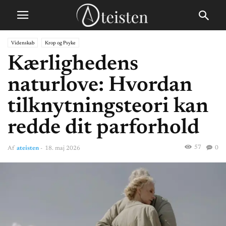
Videnskab
Krop og Psyke
Kærlighedens
naturlove: Hvordan
tilknytningsteori kan
redde dit parforhold
57
0
Af
ateisten
-
18. maj 2026