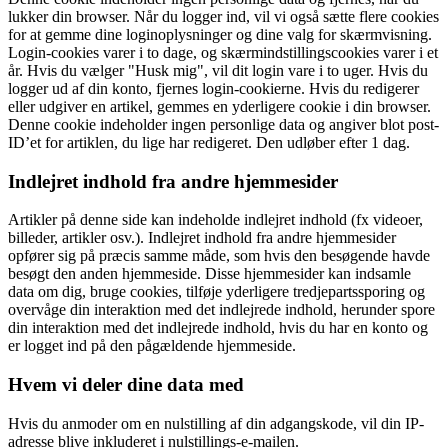
lukker din browser. Når du logger ind, vil vi også sætte flere cookies
for at gemme dine loginoplysninger og dine valg for skærmvisning.
Login-cookies varer i to dage, og skærmindstillingscookies varer i et
år. Hvis du vælger "Husk mig", vil dit login vare i to uger. Hvis du
logger ud af din konto, fjernes login-cookierne. Hvis du redigerer
eller udgiver en artikel, gemmes en yderligere cookie i din browser.
Denne cookie indeholder ingen personlige data og angiver blot post-
ID’et for artiklen, du lige har redigeret. Den udløber efter 1 dag.
Indlejret indhold fra andre hjemmesider
Artikler på denne side kan indeholde indlejret indhold (fx videoer,
billeder, artikler osv.). Indlejret indhold fra andre hjemmesider
opfører sig på præcis samme måde, som hvis den besøgende havde
besøgt den anden hjemmeside. Disse hjemmesider kan indsamle
data om dig, bruge cookies, tilføje yderligere tredjepartssporing og
overvåge din interaktion med det indlejrede indhold, herunder spore
din interaktion med det indlejrede indhold, hvis du har en konto og
er logget ind på den pågældende hjemmeside.
Hvem vi deler dine data med
Hvis du anmoder om en nulstilling af din adgangskode, vil din IP-
adresse blive inkluderet i nulstillings-e-mailen.