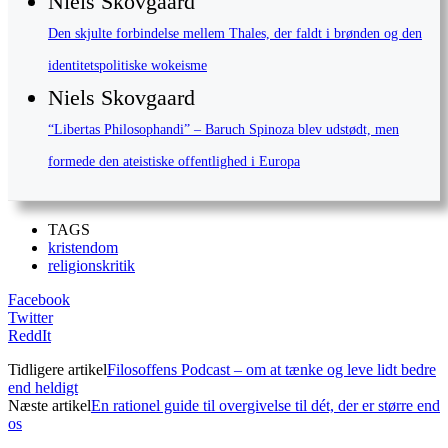
Niels Skovgaard
Den skjulte forbindelse mellem Thales, der faldt i brønden og den
identitetspolitiske wokeisme
Niels Skovgaard
“Libertas Philosophandi” – Baruch Spinoza blev udstødt, men
formede den ateistiske offentlighed i Europa
TAGS
kristendom
religionskritik
Facebook
Twitter
ReddIt
Tidligere artikel
Filosoffens Podcast – om at tænke og leve lidt bedre
end heldigt
Næste artikel
En rationel guide til overgivelse til dét, der er større end
os