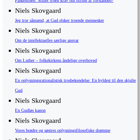
Påskehilsen: Stiller troen krav om ofring af forstanden?
Niels Skovgaard
Jeg tror såmænd, at Gud elsker troende mennesker
Niels Skovgaard
Om de intellektuelles særlige ansvar
Niels Skovgaard
Om Luther – folkekirkens åndelige overhoved
Niels Skovgaard
En oplysningsrationalistisk trosbekendelse: En hyldest til den skjulte
Gud
Niels Skovgaard
En Gudløs kanon
Niels Skovgaard
Vores brødre og søstres oplysningsfilosofiske drømme