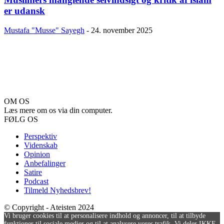
er udansk
Mustafa "Musse" Sayegh
-
24. november 2025
OM OS
Læs mere om os via din computer.
FØLG OS
Perspektiv
Videnskab
Opinion
Anbefalinger
Satire
Podcast
Tilmeld Nyhedsbrev!
© Copyright - Ateisten 2024
Vi bruger cookies til at personalisere indhold og annoncer, til at tilbyde
funktioner til sociale medier og til at analysere vores trafik. Vi deler IKKE