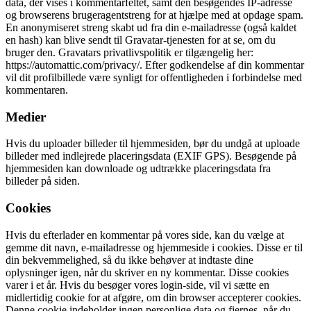
data, der vises i kommentarfeltet, samt den besøgendes IP-adresse
og browserens brugeragentstreng for at hjælpe med at opdage spam.
En anonymiseret streng skabt ud fra din e-mailadresse (også kaldet
en hash) kan blive sendt til Gravatar-tjenesten for at se, om du
bruger den. Gravatars privatlivspolitik er tilgængelig her:
https://automattic.com/privacy/. Efter godkendelse af din kommentar
vil dit profilbillede være synligt for offentligheden i forbindelse med
kommentaren.
Medier
Hvis du uploader billeder til hjemmesiden, bør du undgå at uploade
billeder med indlejrede placeringsdata (EXIF GPS). Besøgende på
hjemmesiden kan downloade og udtrække placeringsdata fra
billeder på siden.
Cookies
Hvis du efterlader en kommentar på vores side, kan du vælge at
gemme dit navn, e-mailadresse og hjemmeside i cookies. Disse er til
din bekvemmelighed, så du ikke behøver at indtaste dine
oplysninger igen, når du skriver en ny kommentar. Disse cookies
varer i et år. Hvis du besøger vores login-side, vil vi sætte en
midlertidig cookie for at afgøre, om din browser accepterer cookies.
Denne cookie indeholder ingen personlige data og fjernes, når du