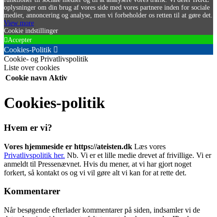
oplysninger om din brug af vores side med vores partnere inden for sociale
medier, annoncering og analyse, men vi forbeholder os retten til at gøre det.
View more
Cookie indstillinger
Accepter
Cookies-Politik
Cookie- og Privatlivspolitik
Liste over cookies
Cookie navn
Aktiv
Cookies-politik
Hvem er vi?
Vores hjemmeside er https://ateisten.dk
Læs vores
Privatlivspolitik her.
Nb. Vi er et lille medie drevet af frivillige. Vi er
anmeldt til Pressenævnet. Hvis du mener, at vi har gjort noget
forkert, så kontakt os og vi vil gøre alt vi kan for at rette det.
Kommentarer
Når besøgende efterlader kommentarer på siden, indsamler vi de