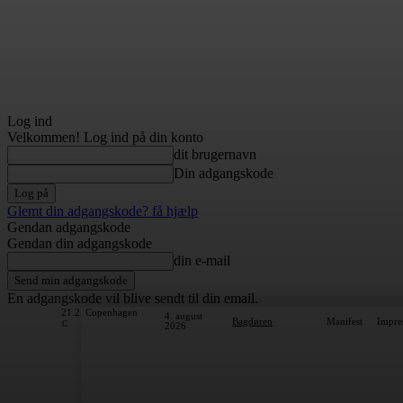
Log ind
Velkommen! Log ind på din konto
dit brugernavn
Din adgangskode
Glemt din adgangskode? få hjælp
Gendan adgangskode
Gendan din adgangskode
din e-mail
En adgangskode vil blive sendt til din email.
21.2
Copenhagen
4. august
Bagdøren
Manifest
Impre
C
2026