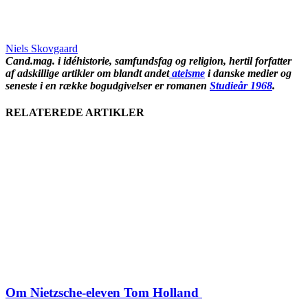
Niels Skovgaard
Cand.mag. i idéhistorie, samfundsfag og religion, hertil forfatter
af adskillige artikler om blandt andet
ateisme
i danske medier og
seneste i en række bogudgivelser er romanen
Studieår 1968
.
RELATEREDE ARTIKLER
Om Nietzsche-eleven Tom Holland