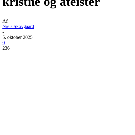
kristne og ateister
Af
Niels Skovgaard
-
5. oktober 2025
0
236