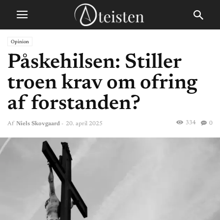
Opinion
Påskehilsen: Stiller
troen krav om ofring
af forstanden?
334
0
Af
Niels Skovgaard
-
20. april 2025