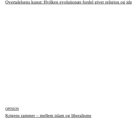
Overtalelsens kunst: Hvilken evolutionær fordel giver religion og id
OPINION
Krigens rammer – mellem islam og liberalisme