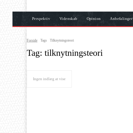
Perspektiv
Videnskab
Opinion
Anbefalinger
Forside
Tags
Tilknytningsteori
Tag:
tilknytningsteori
Ingen indlæg at vise