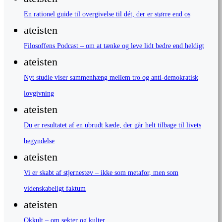
En rationel guide til overgivelse til dét, der er større end os
ateisten
Filosoffens Podcast – om at tænke og leve lidt bedre end heldigt
ateisten
Nyt studie viser sammenhæng mellem tro og anti-demokratisk
lovgivning
ateisten
Du er resultatet af en ubrudt kæde, der går helt tilbage til livets
begyndelse
ateisten
Vi er skabt af stjernestøv – ikke som metafor, men som
videnskabeligt faktum
ateisten
Okkult – om sekter og kulter