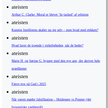
ateisten
Arthur C. Clarke: Moral er blevet ‘hi-jacked’ af religion
ateisten
Kunstig Intelligens skaber nu sig selv – men hvad med etikken?
ateisten
Hvad laver de troende i virkeligheden, når de beder?
ateisten
Marie H. og Sørine G. hygger med den nye app, der skriver hele
prædikener
ateisten
Færre tror på Gud i 2025
ateisten
Når væren møder falsifikation – Heidegger vs Popper (det
hypotetiske væddemål)