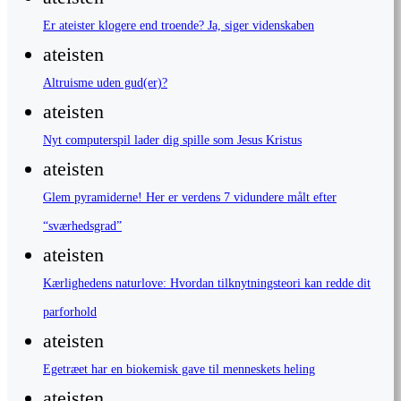
Er ateister klogere end troende? Ja, siger videnskaben
ateisten
Altruisme uden gud(er)?
ateisten
Nyt computerspil lader dig spille som Jesus Kristus
ateisten
Glem pyramiderne! Her er verdens 7 vidundere målt efter
“sværhedsgrad”
ateisten
Kærlighedens naturlove: Hvordan tilknytningsteori kan redde dit
parforhold
ateisten
Egetræet har en biokemisk gave til menneskets heling
ateisten