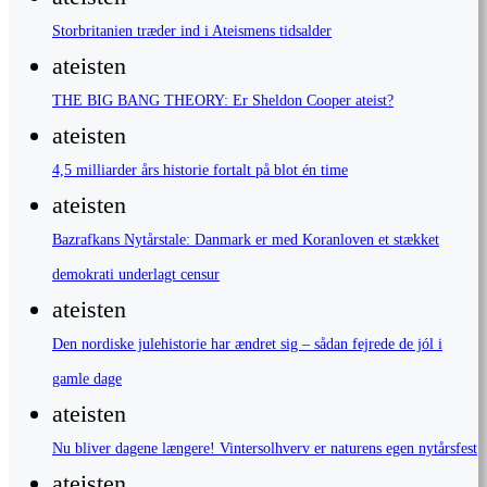
Storbritanien træder ind i Ateismens tidsalder
ateisten
THE BIG BANG THEORY: Er Sheldon Cooper ateist?
ateisten
4,5 milliarder års historie fortalt på blot én time
ateisten
Bazrafkans Nytårstale: Danmark er med Koranloven et stækket
demokrati underlagt censur
ateisten
Den nordiske julehistorie har ændret sig – sådan fejrede de jól i
gamle dage
ateisten
Nu bliver dagene længere! Vintersolhverv er naturens egen nytårsfest
ateisten