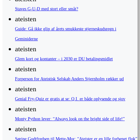
Staves G-U-D med stort eller småt?
ateisten
Guide: Gå ikke glip af årets smukkeste stjerneskudsregn i
Geminiderne
ateisten
Glem kort og kontanter – i 2030 er DU betalingsmidlet
ateisten
Forperson for Ateistisk Selskab Anders Stjernholm rækker ud
ateisten
Genial Fry-Quiz er gratis at se: Q.I. er både oplysende og sjov
ateisten
Monty Python lever: “Always look on the bright side of life!”
ateisten
Sørine Godtfredsen til Mette-Mor: “Ateister er en lille forbenet flok”