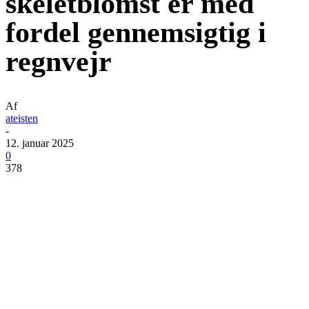
skeletblomst er med
fordel gennemsigtig i
regnvejr
Af
ateisten
-
12. januar 2025
0
378