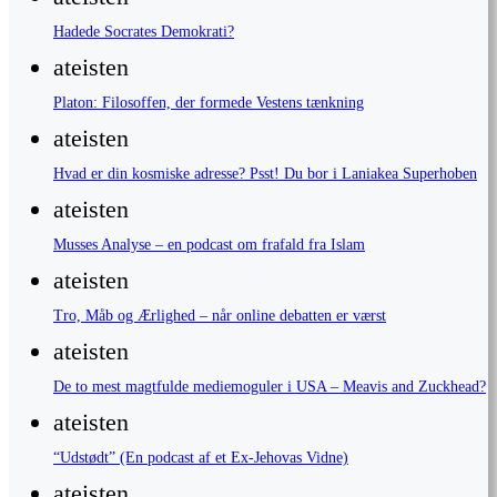
Hadede Socrates Demokrati?
ateisten
Platon: Filosoffen, der formede Vestens tænkning
ateisten
Hvad er din kosmiske adresse? Psst! Du bor i Laniakea Superhoben
ateisten
Musses Analyse – en podcast om frafald fra Islam
ateisten
Tro, Måb og Ærlighed – når online debatten er værst
ateisten
De to mest magtfulde mediemoguler i USA – Meavis and Zuckhead?
ateisten
“Udstødt” (En podcast af et Ex-Jehovas Vidne)
ateisten