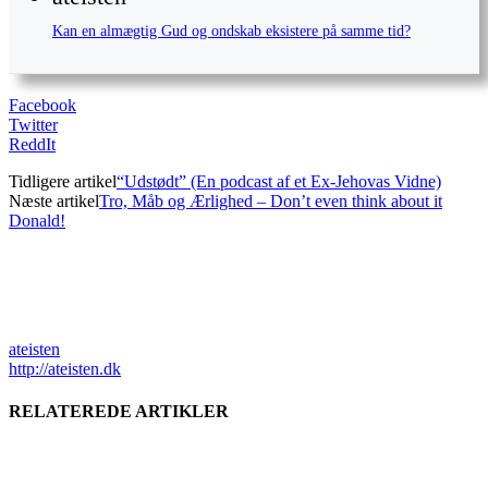
Kan en almægtig Gud og ondskab eksistere på samme tid?
Facebook
Twitter
ReddIt
Tidligere artikel
“Udstødt” (En podcast af et Ex-Jehovas Vidne)
Næste artikel
Tro, Måb og Ærlighed – Don’t even think about it
Donald!
ateisten
http://ateisten.dk
RELATEREDE ARTIKLER