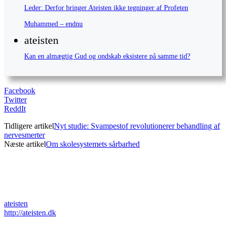
Leder: Derfor bringer Ateisten ikke tegninger af Profeten
Muhammed – endnu
ateisten
Kan en almægtig Gud og ondskab eksistere på samme tid?
Facebook
Twitter
ReddIt
Tidligere artikel
Nyt studie: Svampestof revolutionerer behandling af
nervesmerter
Næste artikel
Om skolesystemets sårbarhed
ateisten
http://ateisten.dk