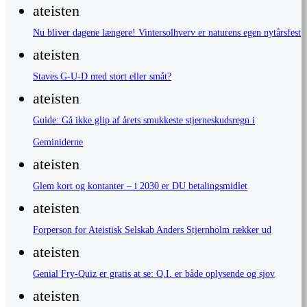
ateisten
Nu bliver dagene længere! Vintersolhverv er naturens egen nytårsfest
ateisten
Staves G-U-D med stort eller småt?
ateisten
Guide: Gå ikke glip af årets smukkeste stjerneskudsregn i
Geminiderne
ateisten
Glem kort og kontanter – i 2030 er DU betalingsmidlet
ateisten
Forperson for Ateistisk Selskab Anders Stjernholm rækker ud
ateisten
Genial Fry-Quiz er gratis at se: Q.I. er både oplysende og sjov
ateisten