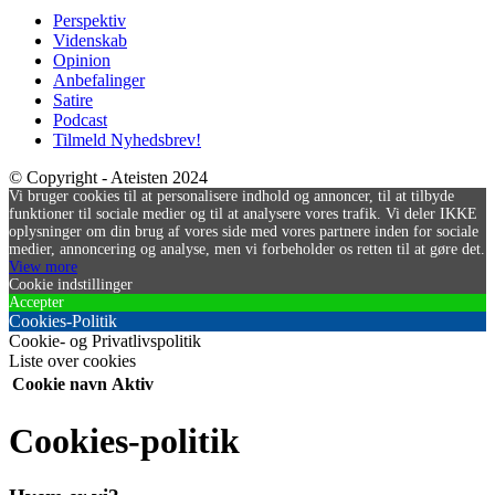
Perspektiv
Videnskab
Opinion
Anbefalinger
Satire
Podcast
Tilmeld Nyhedsbrev!
© Copyright - Ateisten 2024
Vi bruger cookies til at personalisere indhold og annoncer, til at tilbyde
funktioner til sociale medier og til at analysere vores trafik. Vi deler IKKE
oplysninger om din brug af vores side med vores partnere inden for sociale
medier, annoncering og analyse, men vi forbeholder os retten til at gøre det.
View more
Cookie indstillinger
Accepter
Cookies-Politik
Cookie- og Privatlivspolitik
Liste over cookies
Cookie navn
Aktiv
Cookies-politik