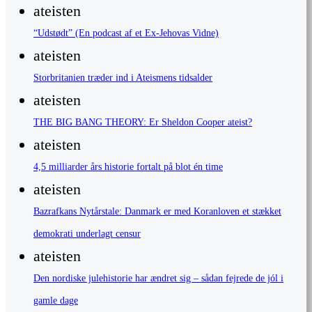
ateisten
“Udstødt” (En podcast af et Ex-Jehovas Vidne)
ateisten
Storbritanien træder ind i Ateismens tidsalder
ateisten
THE BIG BANG THEORY: Er Sheldon Cooper ateist?
ateisten
4,5 milliarder års historie fortalt på blot én time
ateisten
Bazrafkans Nytårstale: Danmark er med Koranloven et stækket
demokrati underlagt censur
ateisten
Den nordiske julehistorie har ændret sig – sådan fejrede de jól i
gamle dage