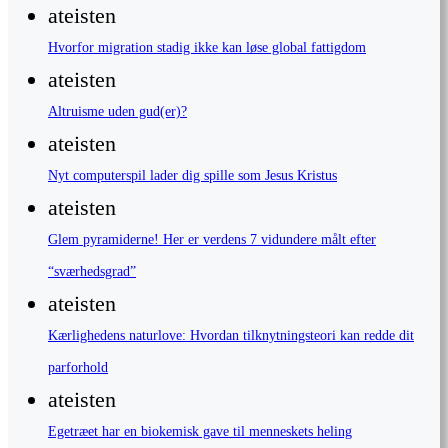
ateisten
Hvorfor migration stadig ikke kan løse global fattigdom
ateisten
Altruisme uden gud(er)?
ateisten
Nyt computerspil lader dig spille som Jesus Kristus
ateisten
Glem pyramiderne! Her er verdens 7 vidundere målt efter
“sværhedsgrad”
ateisten
Kærlighedens naturlove: Hvordan tilknytningsteori kan redde dit
parforhold
ateisten
Egetræet har en biokemisk gave til menneskets heling