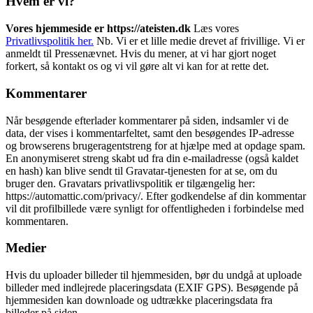
Hvem er vi?
Vores hjemmeside er https://ateisten.dk
Læs vores
Privatlivspolitik her.
Nb. Vi er et lille medie drevet af frivillige. Vi er
anmeldt til Pressenævnet. Hvis du mener, at vi har gjort noget
forkert, så kontakt os og vi vil gøre alt vi kan for at rette det.
Kommentarer
Når besøgende efterlader kommentarer på siden, indsamler vi de
data, der vises i kommentarfeltet, samt den besøgendes IP-adresse
og browserens brugeragentstreng for at hjælpe med at opdage spam.
En anonymiseret streng skabt ud fra din e-mailadresse (også kaldet
en hash) kan blive sendt til Gravatar-tjenesten for at se, om du
bruger den. Gravatars privatlivspolitik er tilgængelig her:
https://automattic.com/privacy/. Efter godkendelse af din kommentar
vil dit profilbillede være synligt for offentligheden i forbindelse med
kommentaren.
Medier
Hvis du uploader billeder til hjemmesiden, bør du undgå at uploade
billeder med indlejrede placeringsdata (EXIF GPS). Besøgende på
hjemmesiden kan downloade og udtrække placeringsdata fra
billeder på siden.