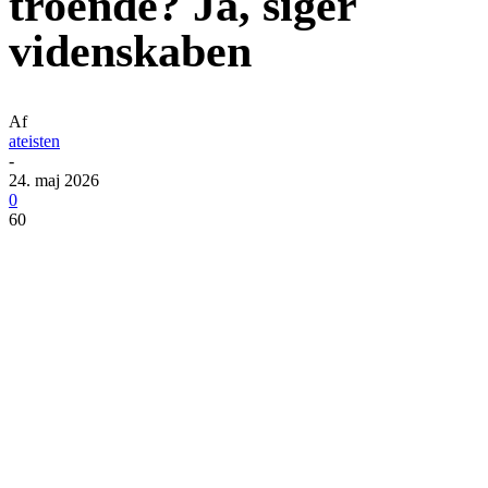
troende? Ja, siger
videnskaben
Af
ateisten
-
24. maj 2026
0
60