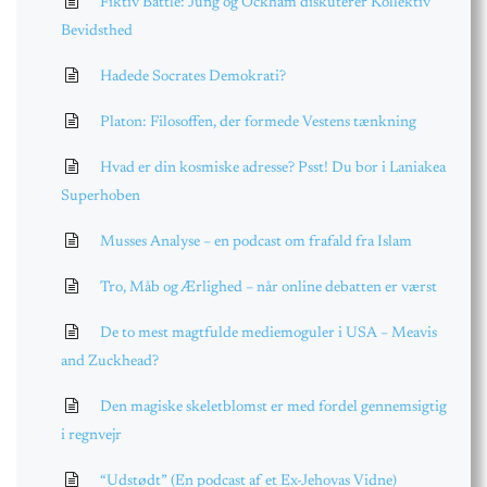
Fiktiv Battle: Jung og Ockham diskuterer Kollektiv
Bevidsthed
Hadede Socrates Demokrati?
Platon: Filosoffen, der formede Vestens tænkning
Hvad er din kosmiske adresse? Psst! Du bor i Laniakea
Superhoben
Musses Analyse – en podcast om frafald fra Islam
Tro, Måb og Ærlighed – når online debatten er værst
De to mest magtfulde mediemoguler i USA – Meavis
and Zuckhead?
Den magiske skeletblomst er med fordel gennemsigtig
i regnvejr
“Udstødt” (En podcast af et Ex-Jehovas Vidne)