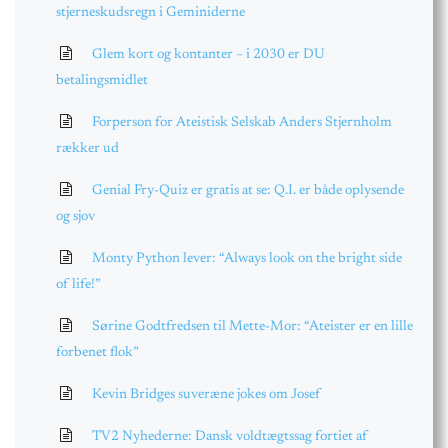
stjerneskudsregn i Geminiderne
Glem kort og kontanter – i 2030 er DU
betalingsmidlet
Forperson for Ateistisk Selskab Anders Stjernholm
rækker ud
Genial Fry-Quiz er gratis at se: Q.I. er både oplysende
og sjov
Monty Python lever: “Always look on the bright side
of life!”
Sørine Godtfredsen til Mette-Mor: “Ateister er en lille
forbenet flok”
Kevin Bridges suveræne jokes om Josef
TV2 Nyhederne: Dansk voldtægtssag fortiet af