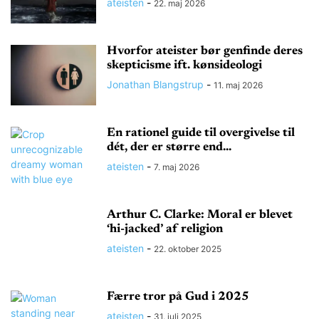
ateisten
-
22. maj 2026
Hvorfor ateister bør genfinde deres
skepticisme ift. kønsideologi
Jonathan Blangstrup
-
11. maj 2026
En rationel guide til overgivelse til
dét, der er større end...
ateisten
-
7. maj 2026
Arthur C. Clarke: Moral er blevet
‘hi-jacked’ af religion
ateisten
-
22. oktober 2025
Færre tror på Gud i 2025
ateisten
-
31. juli 2025