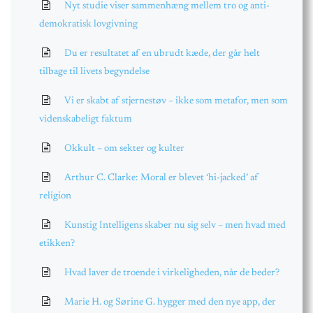
Nyt studie viser sammenhæng mellem tro og anti-
demokratisk lovgivning
Du er resultatet af en ubrudt kæde, der går helt
tilbage til livets begyndelse
Vi er skabt af stjernestøv – ikke som metafor, men som
videnskabeligt faktum
Okkult – om sekter og kulter
Arthur C. Clarke: Moral er blevet ‘hi-jacked’ af
religion
Kunstig Intelligens skaber nu sig selv – men hvad med
etikken?
Hvad laver de troende i virkeligheden, når de beder?
Marie H. og Sørine G. hygger med den nye app, der