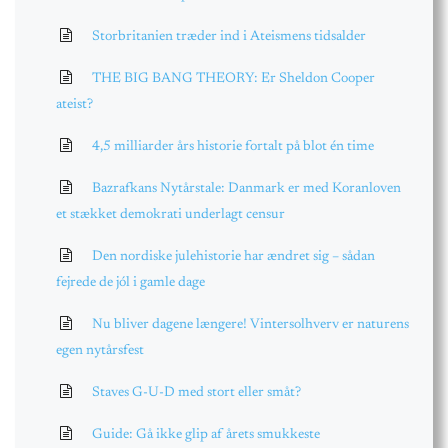
Storbritanien træder ind i Ateismens tidsalder
THE BIG BANG THEORY: Er Sheldon Cooper
ateist?
4,5 milliarder års historie fortalt på blot én time
Bazrafkans Nytårstale: Danmark er med Koranloven
et stækket demokrati underlagt censur
Den nordiske julehistorie har ændret sig – sådan
fejrede de jól i gamle dage
Nu bliver dagene længere! Vintersolhverv er naturens
egen nytårsfest
Staves G-U-D med stort eller småt?
Guide: Gå ikke glip af årets smukkeste