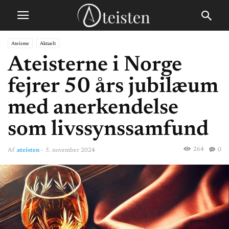
Ateisme
Aktuelt
Ateisterne i Norge
fejrer 50 års jubilæum
med anerkendelse
som livssynssamfund
264
0
Af
ateisten
-
5. november 2024