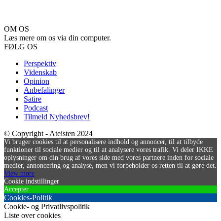
OM OS
Læs mere om os via din computer.
FØLG OS
Perspektiv
Videnskab
Opinion
Anbefalinger
Satire
Podcast
Tilmeld Nyhedsbrev!
© Copyright - Ateisten 2024
Vi bruger cookies til at personalisere indhold og annoncer, til at tilbyde
funktioner til sociale medier og til at analysere vores trafik. Vi deler IKKE
oplysninger om din brug af vores side med vores partnere inden for sociale
medier, annoncering og analyse, men vi forbeholder os retten til at gøre det.
View more
Cookie indstillinger
Accepter
Cookies-Politik
Cookie- og Privatlivspolitik
Liste over cookies