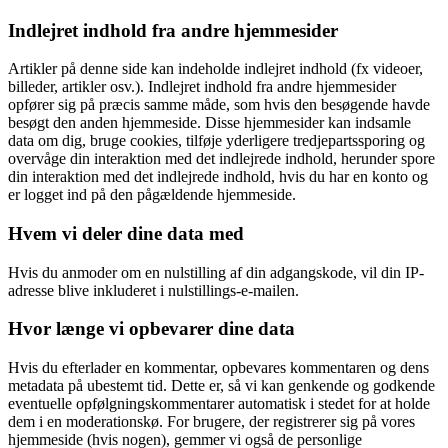
Indlejret indhold fra andre hjemmesider
Artikler på denne side kan indeholde indlejret indhold (fx videoer,
billeder, artikler osv.). Indlejret indhold fra andre hjemmesider
opfører sig på præcis samme måde, som hvis den besøgende havde
besøgt den anden hjemmeside. Disse hjemmesider kan indsamle
data om dig, bruge cookies, tilføje yderligere tredjepartssporing og
overvåge din interaktion med det indlejrede indhold, herunder spore
din interaktion med det indlejrede indhold, hvis du har en konto og
er logget ind på den pågældende hjemmeside.
Hvem vi deler dine data med
Hvis du anmoder om en nulstilling af din adgangskode, vil din IP-
adresse blive inkluderet i nulstillings-e-mailen.
Hvor længe vi opbevarer dine data
Hvis du efterlader en kommentar, opbevares kommentaren og dens
metadata på ubestemt tid. Dette er, så vi kan genkende og godkende
eventuelle opfølgningskommentarer automatisk i stedet for at holde
dem i en moderationskø. For brugere, der registrerer sig på vores
hjemmeside (hvis nogen), gemmer vi også de personlige