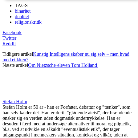
TAGS
binaritet
dualitet
religionskritik
Facebook
Twitter
ReddIt
Tidligere artikel
Kunstig Intelligens skaber nu sig selv – men hvad
med etikken?
Næste artikel
Om Nietzsche-eleven Tom Holland
Stefan Holm
Stefan Holm er 50 år - han er Forfatter, debattør og "tænker", som
han selv kalder det. Han er dertil "glødende ateist", der brændende
ønsker sig en verden uden dogmatisk undertrykkelse. Han er
desuden i færd med at undersøge alternativer til moral og pligtetik,
bl.a. ved at udvikle en såkaldt ”eventualistisk etik”, der tager
udgangspunkt i menneskers situation, kontekst og vilkår, uden at