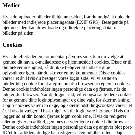
Medier
Hvis du uploader billeder til hjemmesiden, bør du undgå at uploade
billeder med indlejrede placeringsdata (EXIF GPS). Besøgende på
hjemmesiden kan downloade og udtrække placeringsdata fra
billeder på siden.
Cookies
Hvis du efterlader en kommentar på vores side, kan du vælge at
gemme dit navn, e-mailadresse og hjemmeside i cookies. Disse er til
din bekvemmelighed, så du ikke behøver at indtaste dine
oplysninger igen, når du skriver en ny kommentar. Disse cookies
varer i et år. Hvis du besøger vores login-side, vil vi sætte en
midlertidig cookie for at afgøre, om din browser accepterer cookies.
Denne cookie indeholder ingen personlige data og fjernes, når du
lukker din browser. Når du logger ind, vil vi også sætte flere cookies
for at gemme dine loginoplysninger og dine valg for skærmvisning.
Login-cookies varer i to dage, og skærmindstillingscookies varer i et
år. Hvis du vælger "Husk mig", vil dit login vare i to uger. Hvis du
logger ud af din konto, fjernes login-cookierne. Hvis du redigerer
eller udgiver en artikel, gemmes en yderligere cookie i din browser.
Denne cookie indeholder ingen personlige data og angiver blot post-
ID’et for artiklen, du lige har redigeret. Den udløber efter 1 dag.