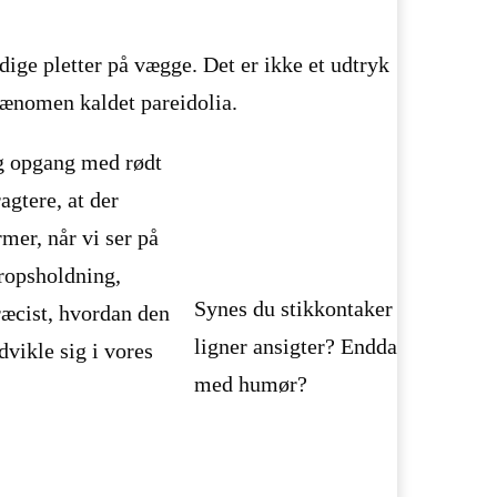
ldige pletter på vægge. Det er ikke et udtryk
 fænomen kaldet pareidolia.
ig opgang med rødt
agtere, at der
rmer, når vi ser på
ropsholdning,
Synes du stikkontaker
ræcist, hvordan den
ligner ansigter? Endda
vikle sig i vores
med humør?