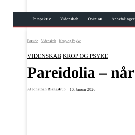
Perspektiv
Videnskab
Opinion
Anbefalinger
Forside
Videnskab
Krop og Psyke
VIDENSKAB
KROP OG PSYKE
Pareidolia – når
Af
Jonathan Blangstrup
16. Januar 2026
Facebook
Twitter
ReddIt