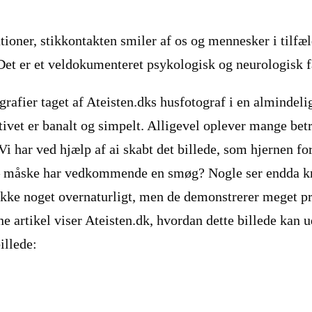
ationer, stikkontakten smiler af os og mennesker i tilfæ
”. Det er et veldokumenteret psykologisk og neurologisk
ografier taget af Ateisten.dks husfotograf i en almindel
ivet er banalt og simpelt. Alligevel oplever mange betr
Vi har ved hjælp af ai skabt det billede, som hjernen fo
g – måske har vedkommende en smøg? Nogle ser endda k
r ikke noget overnaturligt, men de demonstrerer meget p
 artikel viser Ateisten.dk, hvordan dette billede kan ud
illede: