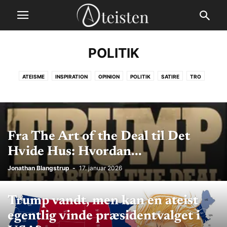
POLITIK
ATEISME
INSPIRATION
OPINION
POLITIK
SATIRE
TRO
VIDENSKAB
Fra The Art of the Deal til Det
Hvide Hus: Hvordan...
Jonathan Blangstrup
-
17. januar 2026
Trump vandt, men kan en ateist
egentlig vinde præsidentvalget i