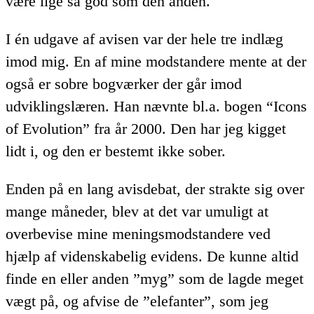
være lige så god som den anden.
I én udgave af avisen var der hele tre indlæg
imod mig. En af mine modstandere mente at der
også er sobre bogværker der går imod
udviklingslæren. Han nævnte bl.a. bogen “Icons
of Evolution” fra år 2000. Den har jeg kigget
lidt i, og den er bestemt ikke sober.
Enden på en lang avisdebat, der strakte sig over
mange måneder, blev at det var umuligt at
overbevise mine meningsmodstandere ved
hjælp af videnskabelig evidens. De kunne altid
finde en eller anden ”myg” som de lagde meget
vægt på, og afvise de ”elefanter”, som jeg