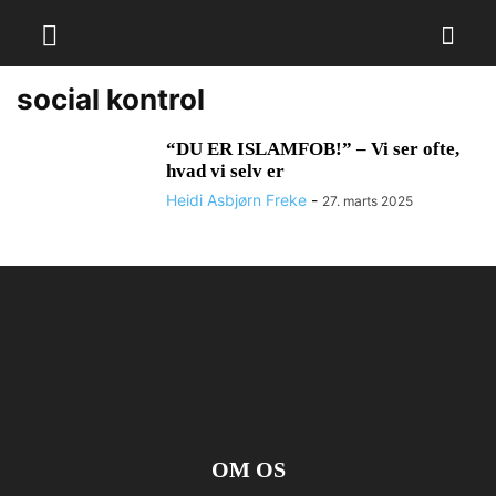
social kontrol
“DU ER ISLAMFOB!” – Vi ser ofte,
hvad vi selv er
Heidi Asbjørn Freke
-
27. marts 2025
OM OS