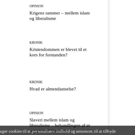
OPINION
Krigens rammer – mellem islam
og liberalisme
KRONIK
Kristendommen er blevet til et
kors for forstanden?
KRONIK
Hvad er almendannelse?
OPINION
Slaveri mellem islam og
liberalisme – behandlingen af et
urgammelt fænomen
uger cookies til at personalisere indhold og annoncer, til at tilbyde