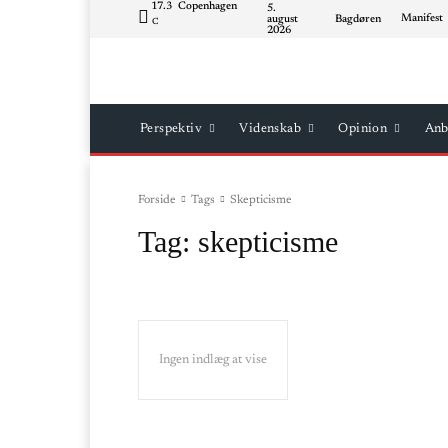
17.3
Copenhagen
5.
Manifest
august
Bagdøren
C
2026
Perspektiv
Videnskab
Opinion
Anb
Forside
Tags
Skepticisme
Tag:
skepticisme
Ingen indlæg at vise