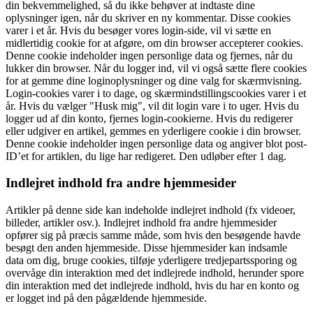
din bekvemmelighed, så du ikke behøver at indtaste dine
oplysninger igen, når du skriver en ny kommentar. Disse cookies
varer i et år. Hvis du besøger vores login-side, vil vi sætte en
midlertidig cookie for at afgøre, om din browser accepterer cookies.
Denne cookie indeholder ingen personlige data og fjernes, når du
lukker din browser. Når du logger ind, vil vi også sætte flere cookies
for at gemme dine loginoplysninger og dine valg for skærmvisning.
Login-cookies varer i to dage, og skærmindstillingscookies varer i et
år. Hvis du vælger "Husk mig", vil dit login vare i to uger. Hvis du
logger ud af din konto, fjernes login-cookierne. Hvis du redigerer
eller udgiver en artikel, gemmes en yderligere cookie i din browser.
Denne cookie indeholder ingen personlige data og angiver blot post-
ID’et for artiklen, du lige har redigeret. Den udløber efter 1 dag.
Indlejret indhold fra andre hjemmesider
Artikler på denne side kan indeholde indlejret indhold (fx videoer,
billeder, artikler osv.). Indlejret indhold fra andre hjemmesider
opfører sig på præcis samme måde, som hvis den besøgende havde
besøgt den anden hjemmeside. Disse hjemmesider kan indsamle
data om dig, bruge cookies, tilføje yderligere tredjepartssporing og
overvåge din interaktion med det indlejrede indhold, herunder spore
din interaktion med det indlejrede indhold, hvis du har en konto og
er logget ind på den pågældende hjemmeside.