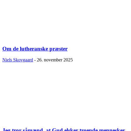
Om de lutheranske præster
Niels Skovgaard
-
26. november 2025
Jeg tror såmænd, at Gud elsker troende mennesker