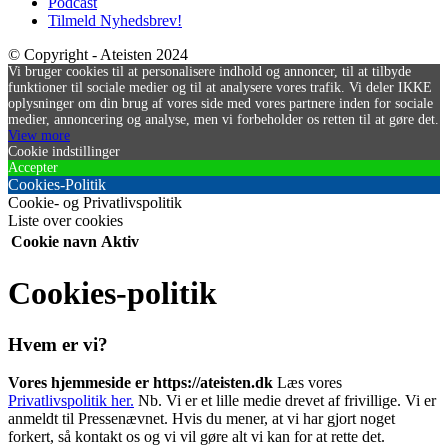
Podcast
Tilmeld Nyhedsbrev!
© Copyright - Ateisten 2024
Vi bruger cookies til at personalisere indhold og annoncer, til at tilbyde
funktioner til sociale medier og til at analysere vores trafik. Vi deler IKKE
oplysninger om din brug af vores side med vores partnere inden for sociale
medier, annoncering og analyse, men vi forbeholder os retten til at gøre det.
View more
Cookie indstillinger
Accepter
Cookies-Politik
Cookie- og Privatlivspolitik
Liste over cookies
Cookie navn
Aktiv
Cookies-politik
Hvem er vi?
Vores hjemmeside er https://ateisten.dk
Læs vores
Privatlivspolitik her.
Nb. Vi er et lille medie drevet af frivillige. Vi er
anmeldt til Pressenævnet. Hvis du mener, at vi har gjort noget
forkert, så kontakt os og vi vil gøre alt vi kan for at rette det.