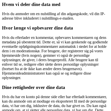
Hvem vi deler dine data med
Hvis du anmoder om en nulstilling af din adgangskode, vil din IP-
adresse blive inkluderet i nulstillings-e-mailen.
Hvor længe vi opbevarer dine data
Hvis du efterlader en kommentar, opbevares kommentaren og dens
metadata på ubestemt tid. Dette er, så vi kan genkende og godkende
eventuelle opfølgningskommentarer automatisk i stedet for at holde
dem i en moderationskø. For brugere, der registrerer sig på vores
hjemmeside (hvis nogen), gemmer vi også de personlige
oplysninger, de giver, i deres brugerprofil. Alle brugere kan til
enhver tid se, redigere eller slette deres personlige oplysninger
(bortset fra at de ikke kan ændre deres brugernavn).
Hjemmesideadministratorer kan også se og redigere disse
oplysninger.
Dine rettigheder over dine data
Hvis du har en konto på denne side eller har efterladt kommentarer,
kan du anmode om at modtage en eksporteret fil med de personlige
data, vi har om dig, inklusive de data, du har givet os. Du kan også
anmode om, at vi sletter alle personlige data, vi har om dig. Dette