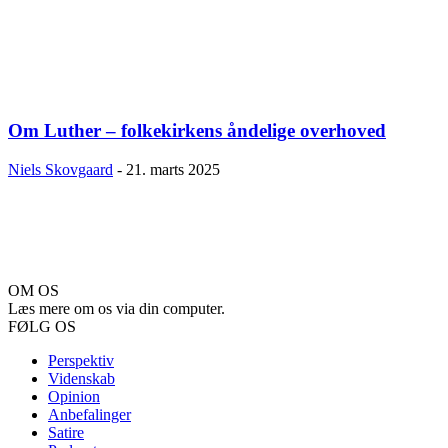
Om Luther – folkekirkens åndelige overhoved
Niels Skovgaard
-
21. marts 2025
OM OS
Læs mere om os via din computer.
FØLG OS
Perspektiv
Videnskab
Opinion
Anbefalinger
Satire