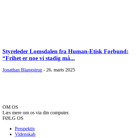
Styreleder Lomsdalen fra Human-Etisk Forbund:
“Frihet er noe vi stadig må...
Jonathan Blangstrup
-
26. marts 2025
OM OS
Læs mere om os via din computer.
FØLG OS
Perspektiv
Videnskab