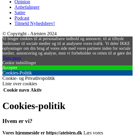
Opinion
Anbefalinger
Satire
Podcast
Tilmeld Nyhedsbrev!
© Copyright - Ateisten 2024
Vi bruger cookies til at personalisere indhold og annoncer, til at tilbyde
funktioner til sociale medier og til at analysere vores trafik. Vi deler IKKE
oplysninger om din brug af vores side med vores partnere inden for sociale
medier, annoncering og analyse, men vi forbeholder os retten til at gøre det.
View more
Cookie indstillinger
Accepter
Cookies-Politik
Cookie- og Privatlivspolitik
Liste over cookies
Cookie navn
Aktiv
Cookies-politik
Hvem er vi?
Vores hjemmeside er https://ateisten.dk
Læs vores