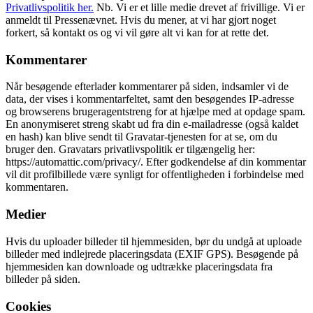
Privatlivspolitik her.
Nb. Vi er et lille medie drevet af frivillige. Vi er
anmeldt til Pressenævnet. Hvis du mener, at vi har gjort noget
forkert, så kontakt os og vi vil gøre alt vi kan for at rette det.
Kommentarer
Når besøgende efterlader kommentarer på siden, indsamler vi de
data, der vises i kommentarfeltet, samt den besøgendes IP-adresse
og browserens brugeragentstreng for at hjælpe med at opdage spam.
En anonymiseret streng skabt ud fra din e-mailadresse (også kaldet
en hash) kan blive sendt til Gravatar-tjenesten for at se, om du
bruger den. Gravatars privatlivspolitik er tilgængelig her:
https://automattic.com/privacy/. Efter godkendelse af din kommentar
vil dit profilbillede være synligt for offentligheden i forbindelse med
kommentaren.
Medier
Hvis du uploader billeder til hjemmesiden, bør du undgå at uploade
billeder med indlejrede placeringsdata (EXIF GPS). Besøgende på
hjemmesiden kan downloade og udtrække placeringsdata fra
billeder på siden.
Cookies