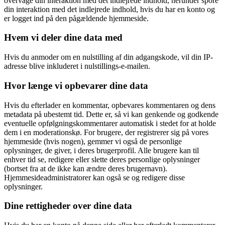
overvåge din interaktion med det indlejrede indhold, herunder spore
din interaktion med det indlejrede indhold, hvis du har en konto og
er logget ind på den pågældende hjemmeside.
Hvem vi deler dine data med
Hvis du anmoder om en nulstilling af din adgangskode, vil din IP-
adresse blive inkluderet i nulstillings-e-mailen.
Hvor længe vi opbevarer dine data
Hvis du efterlader en kommentar, opbevares kommentaren og dens
metadata på ubestemt tid. Dette er, så vi kan genkende og godkende
eventuelle opfølgningskommentarer automatisk i stedet for at holde
dem i en moderationskø. For brugere, der registrerer sig på vores
hjemmeside (hvis nogen), gemmer vi også de personlige
oplysninger, de giver, i deres brugerprofil. Alle brugere kan til
enhver tid se, redigere eller slette deres personlige oplysninger
(bortset fra at de ikke kan ændre deres brugernavn).
Hjemmesideadministratorer kan også se og redigere disse
oplysninger.
Dine rettigheder over dine data