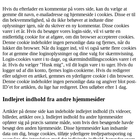
Hvis du efterlader en kommentar på vores side, kan du vælge at
gemme dit navn, e-mailadresse og hjemmeside i cookies. Disse er til
din bekvemmelighed, så du ikke behøver at indtaste dine
oplysninger igen, når du skriver en ny kommentar. Disse cookies
varer i et år. Hvis du besøger vores login-side, vil vi sætte en
midlertidig cookie for at afgøre, om din browser accepterer cookies.
Denne cookie indeholder ingen personlige data og fjernes, når du
lukker din browser. Når du logger ind, vil vi også sætte flere cookies
for at gemme dine loginoplysninger og dine valg for skærmvisning.
Login-cookies varer i to dage, og skærmindstillingscookies varer i et
år. Hvis du vælger "Husk mig", vil dit login vare i to uger. Hvis du
logger ud af din konto, fjernes login-cookierne. Hvis du redigerer
eller udgiver en artikel, gemmes en yderligere cookie i din browser.
Denne cookie indeholder ingen personlige data og angiver blot post-
ID’et for artiklen, du lige har redigeret. Den udløber efter 1 dag.
Indlejret indhold fra andre hjemmesider
Artikler på denne side kan indeholde indlejret indhold (fx videoer,
billeder, artikler osv.). Indlejret indhold fra andre hjemmesider
opfører sig på præcis samme måde, som hvis den besøgende havde
besøgt den anden hjemmeside. Disse hjemmesider kan indsamle
data om dig, bruge cookies, tilføje yderligere tredjepartssporing og