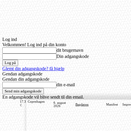
Log ind
Velkommen! Log ind på din konto
dit brugernavn
Din adgangskode
Glemt din adgangskode? få hjælp
Gendan adgangskode
Gendan din adgangskode
din e-mail
En adgangskode vil blive sendt til din email.
17.3
Copenhagen
6. august
Bagdøren
Manifest
Impre
C
2026