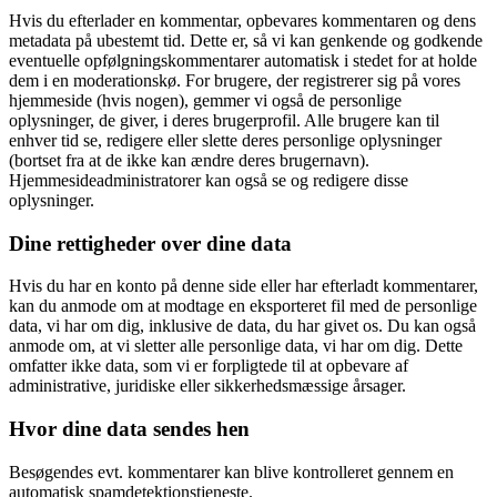
Hvis du efterlader en kommentar, opbevares kommentaren og dens
metadata på ubestemt tid. Dette er, så vi kan genkende og godkende
eventuelle opfølgningskommentarer automatisk i stedet for at holde
dem i en moderationskø. For brugere, der registrerer sig på vores
hjemmeside (hvis nogen), gemmer vi også de personlige
oplysninger, de giver, i deres brugerprofil. Alle brugere kan til
enhver tid se, redigere eller slette deres personlige oplysninger
(bortset fra at de ikke kan ændre deres brugernavn).
Hjemmesideadministratorer kan også se og redigere disse
oplysninger.
Dine rettigheder over dine data
Hvis du har en konto på denne side eller har efterladt kommentarer,
kan du anmode om at modtage en eksporteret fil med de personlige
data, vi har om dig, inklusive de data, du har givet os. Du kan også
anmode om, at vi sletter alle personlige data, vi har om dig. Dette
omfatter ikke data, som vi er forpligtede til at opbevare af
administrative, juridiske eller sikkerhedsmæssige årsager.
Hvor dine data sendes hen
Besøgendes evt. kommentarer kan blive kontrolleret gennem en
automatisk spamdetektionstjeneste.