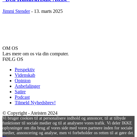
Jimmi Stender
-
13. marts 2025
OM OS
Læs mere om os via din computer.
FØLG OS
Perspektiv
Videnskab
Opinion
Anbefalinger
Satire
Podcast
Tilmeld Nyhedsbrev!
© Copyright - Ateisten 2024
Vi bruger cookies til at personalisere indhold og annoncer, til at tilbyde
funktioner til sociale medier og til at analysere vores trafik. Vi deler IKKE
oplysninger om din brug af vores side med vores partnere inden for sociale
medier, annoncering og analyse, men vi forbeholder os retten til at gøre det.