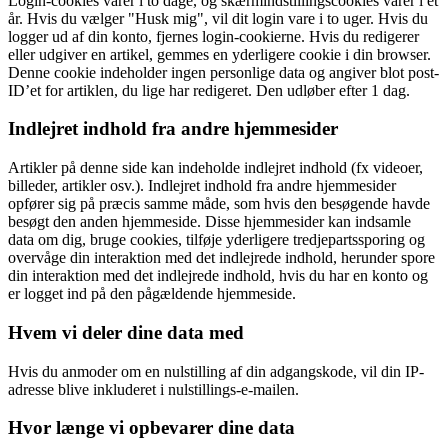
Login-cookies varer i to dage, og skærmindstillingscookies varer i et
år. Hvis du vælger "Husk mig", vil dit login vare i to uger. Hvis du
logger ud af din konto, fjernes login-cookierne. Hvis du redigerer
eller udgiver en artikel, gemmes en yderligere cookie i din browser.
Denne cookie indeholder ingen personlige data og angiver blot post-
ID’et for artiklen, du lige har redigeret. Den udløber efter 1 dag.
Indlejret indhold fra andre hjemmesider
Artikler på denne side kan indeholde indlejret indhold (fx videoer,
billeder, artikler osv.). Indlejret indhold fra andre hjemmesider
opfører sig på præcis samme måde, som hvis den besøgende havde
besøgt den anden hjemmeside. Disse hjemmesider kan indsamle
data om dig, bruge cookies, tilføje yderligere tredjepartssporing og
overvåge din interaktion med det indlejrede indhold, herunder spore
din interaktion med det indlejrede indhold, hvis du har en konto og
er logget ind på den pågældende hjemmeside.
Hvem vi deler dine data med
Hvis du anmoder om en nulstilling af din adgangskode, vil din IP-
adresse blive inkluderet i nulstillings-e-mailen.
Hvor længe vi opbevarer dine data