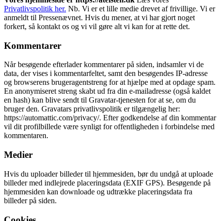
Privatlivspolitik her.
Nb. Vi er et lille medie drevet af frivillige. Vi er
anmeldt til Pressenævnet. Hvis du mener, at vi har gjort noget
forkert, så kontakt os og vi vil gøre alt vi kan for at rette det.
Kommentarer
Når besøgende efterlader kommentarer på siden, indsamler vi de
data, der vises i kommentarfeltet, samt den besøgendes IP-adresse
og browserens brugeragentstreng for at hjælpe med at opdage spam.
En anonymiseret streng skabt ud fra din e-mailadresse (også kaldet
en hash) kan blive sendt til Gravatar-tjenesten for at se, om du
bruger den. Gravatars privatlivspolitik er tilgængelig her:
https://automattic.com/privacy/. Efter godkendelse af din kommentar
vil dit profilbillede være synligt for offentligheden i forbindelse med
kommentaren.
Medier
Hvis du uploader billeder til hjemmesiden, bør du undgå at uploade
billeder med indlejrede placeringsdata (EXIF GPS). Besøgende på
hjemmesiden kan downloade og udtrække placeringsdata fra
billeder på siden.
Cookies