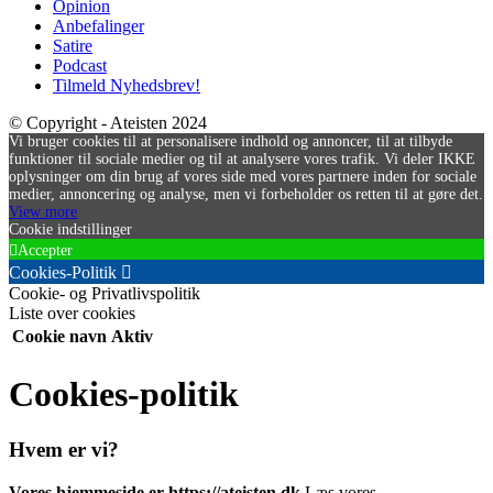
Opinion
Anbefalinger
Satire
Podcast
Tilmeld Nyhedsbrev!
© Copyright - Ateisten 2024
Vi bruger cookies til at personalisere indhold og annoncer, til at tilbyde
funktioner til sociale medier og til at analysere vores trafik. Vi deler IKKE
oplysninger om din brug af vores side med vores partnere inden for sociale
medier, annoncering og analyse, men vi forbeholder os retten til at gøre det.
View more
Cookie indstillinger
Accepter
Cookies-Politik
Cookie- og Privatlivspolitik
Liste over cookies
Cookie navn
Aktiv
Cookies-politik
Hvem er vi?
Vores hjemmeside er https://ateisten.dk
Læs vores