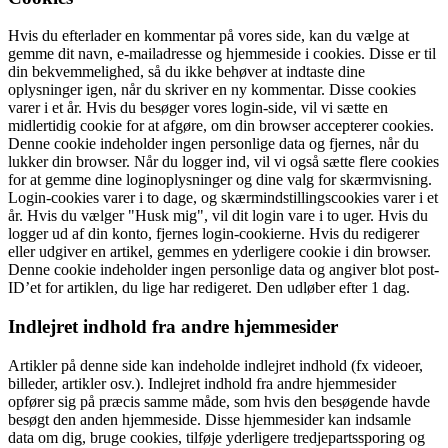
Hvis du efterlader en kommentar på vores side, kan du vælge at
gemme dit navn, e-mailadresse og hjemmeside i cookies. Disse er til
din bekvemmelighed, så du ikke behøver at indtaste dine
oplysninger igen, når du skriver en ny kommentar. Disse cookies
varer i et år. Hvis du besøger vores login-side, vil vi sætte en
midlertidig cookie for at afgøre, om din browser accepterer cookies.
Denne cookie indeholder ingen personlige data og fjernes, når du
lukker din browser. Når du logger ind, vil vi også sætte flere cookies
for at gemme dine loginoplysninger og dine valg for skærmvisning.
Login-cookies varer i to dage, og skærmindstillingscookies varer i et
år. Hvis du vælger "Husk mig", vil dit login vare i to uger. Hvis du
logger ud af din konto, fjernes login-cookierne. Hvis du redigerer
eller udgiver en artikel, gemmes en yderligere cookie i din browser.
Denne cookie indeholder ingen personlige data og angiver blot post-
ID’et for artiklen, du lige har redigeret. Den udløber efter 1 dag.
Indlejret indhold fra andre hjemmesider
Artikler på denne side kan indeholde indlejret indhold (fx videoer,
billeder, artikler osv.). Indlejret indhold fra andre hjemmesider
opfører sig på præcis samme måde, som hvis den besøgende havde
besøgt den anden hjemmeside. Disse hjemmesider kan indsamle
data om dig, bruge cookies, tilføje yderligere tredjepartssporing og