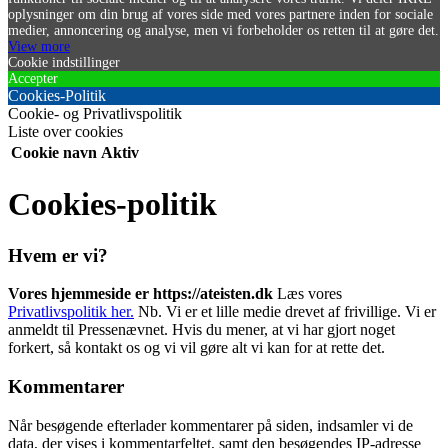
oplysninger om din brug af vores side med vores partnere inden for sociale
medier, annoncering og analyse, men vi forbeholder os retten til at gøre det.
View more
Cookie indstillinger
Accepter
Cookies-Politik
Cookie- og Privatlivspolitik
Liste over cookies
Cookie navn
Aktiv
Cookies-politik
Hvem er vi?
Vores hjemmeside er https://ateisten.dk
Læs vores
Privatlivspolitik her.
Nb. Vi er et lille medie drevet af frivillige. Vi er
anmeldt til Pressenævnet. Hvis du mener, at vi har gjort noget
forkert, så kontakt os og vi vil gøre alt vi kan for at rette det.
Kommentarer
Når besøgende efterlader kommentarer på siden, indsamler vi de
data, der vises i kommentarfeltet, samt den besøgendes IP-adresse