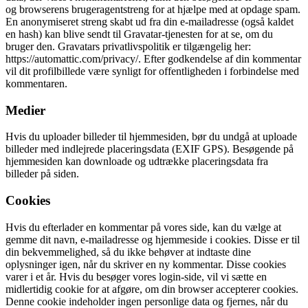
og browserens brugeragentstreng for at hjælpe med at opdage spam.
En anonymiseret streng skabt ud fra din e-mailadresse (også kaldet
en hash) kan blive sendt til Gravatar-tjenesten for at se, om du
bruger den. Gravatars privatlivspolitik er tilgængelig her:
https://automattic.com/privacy/. Efter godkendelse af din kommentar
vil dit profilbillede være synligt for offentligheden i forbindelse med
kommentaren.
Medier
Hvis du uploader billeder til hjemmesiden, bør du undgå at uploade
billeder med indlejrede placeringsdata (EXIF GPS). Besøgende på
hjemmesiden kan downloade og udtrække placeringsdata fra
billeder på siden.
Cookies
Hvis du efterlader en kommentar på vores side, kan du vælge at
gemme dit navn, e-mailadresse og hjemmeside i cookies. Disse er til
din bekvemmelighed, så du ikke behøver at indtaste dine
oplysninger igen, når du skriver en ny kommentar. Disse cookies
varer i et år. Hvis du besøger vores login-side, vil vi sætte en
midlertidig cookie for at afgøre, om din browser accepterer cookies.
Denne cookie indeholder ingen personlige data og fjernes, når du