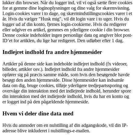
lukker din browser. Når du logger ind, vil vi også sætte flere cookies
for at gemme dine loginoplysninger og dine valg for skærmvisning.
Login-cookies varer i to dage, og skærmindstillingscookies varer i et
år. Hvis du vælger "Husk mig", vil dit login vare i to uger. Hvis du
logger ud af din konto, fjernes login-cookierne. Hvis du redigerer
eller udgiver en artikel, gemmes en yderligere cookie i din browser.
Denne cookie indeholder ingen personlige data og angiver blot post-
ID’et for artiklen, du lige har redigeret. Den udløber efter 1 dag.
Indlejret indhold fra andre hjemmesider
Artikler på denne side kan indeholde indlejret indhold (fx videoer,
billeder, artikler osv.). Indlejret indhold fra andre hjemmesider
opfører sig på præcis samme måde, som hvis den besøgende havde
besøgt den anden hjemmeside. Disse hjemmesider kan indsamle
data om dig, bruge cookies, tilføje yderligere tredjepartssporing og
overvåge din interaktion med det indlejrede indhold, herunder spore
din interaktion med det indlejrede indhold, hvis du har en konto og
er logget ind på den pågældende hjemmeside.
Hvem vi deler dine data med
Hvis du anmoder om en nulstilling af din adgangskode, vil din IP-
adresse blive inkluderet i nulstillings-e-mailen.