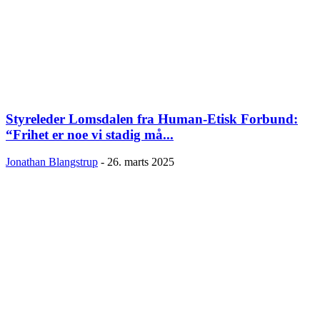
Styreleder Lomsdalen fra Human-Etisk Forbund:
“Frihet er noe vi stadig må...
Jonathan Blangstrup
-
26. marts 2025