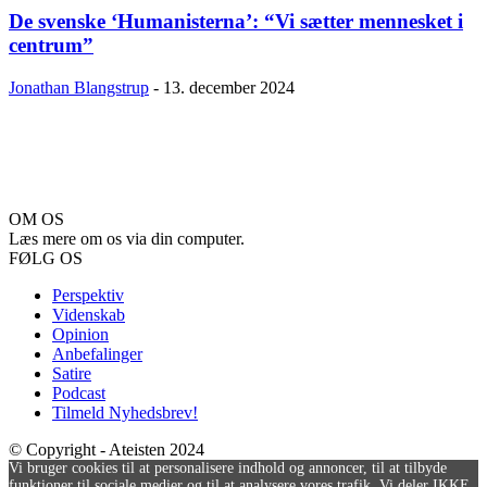
De svenske ‘Humanisterna’: “Vi sætter mennesket i
centrum”
Jonathan Blangstrup
-
13. december 2024
OM OS
Læs mere om os via din computer.
FØLG OS
Perspektiv
Videnskab
Opinion
Anbefalinger
Satire
Podcast
Tilmeld Nyhedsbrev!
© Copyright - Ateisten 2024
Vi bruger cookies til at personalisere indhold og annoncer, til at tilbyde
funktioner til sociale medier og til at analysere vores trafik. Vi deler IKKE