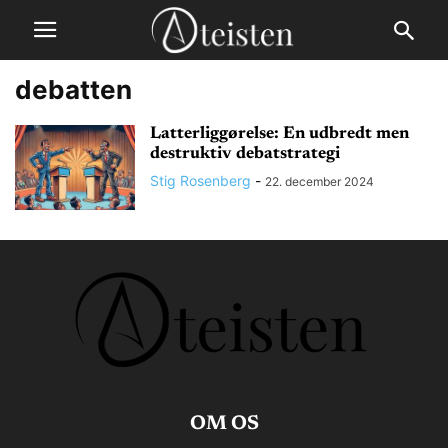
debatten
Latterliggørelse: En udbredt men
destruktiv debatstrategi
Stig Rosenberg
-
22. december 2024
OM OS