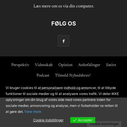
Læs mere om os via din computer.
FØLG OS
Perspektiv
Videnskab
Opinion
Anbefalinger
Satire
Podcast
Tilmeld Nyhedsbrev!
Vi bruger cookies til at personalisere indhold og annoncer, til at tilbyde
© Copyright - Ateisten 2024
funktioner til sociale medier og til at analysere vores trafik. Vi deler IKKE
oplysninger om din brug af vores side med vores partnere inden for
sociale medier, annoncering og analyse, men vi forbeholder os retten til
at gøre det.
View more
Cookie indstillinger
Accepter
Cookie indstillinger