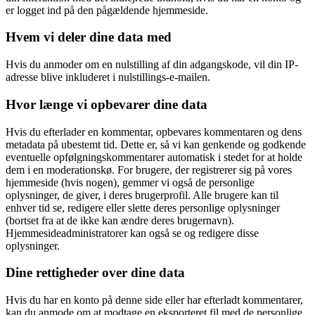
er logget ind på den pågældende hjemmeside.
Hvem vi deler dine data med
Hvis du anmoder om en nulstilling af din adgangskode, vil din IP-
adresse blive inkluderet i nulstillings-e-mailen.
Hvor længe vi opbevarer dine data
Hvis du efterlader en kommentar, opbevares kommentaren og dens
metadata på ubestemt tid. Dette er, så vi kan genkende og godkende
eventuelle opfølgningskommentarer automatisk i stedet for at holde
dem i en moderationskø. For brugere, der registrerer sig på vores
hjemmeside (hvis nogen), gemmer vi også de personlige
oplysninger, de giver, i deres brugerprofil. Alle brugere kan til
enhver tid se, redigere eller slette deres personlige oplysninger
(bortset fra at de ikke kan ændre deres brugernavn).
Hjemmesideadministratorer kan også se og redigere disse
oplysninger.
Dine rettigheder over dine data
Hvis du har en konto på denne side eller har efterladt kommentarer,
kan du anmode om at modtage en eksporteret fil med de personlige