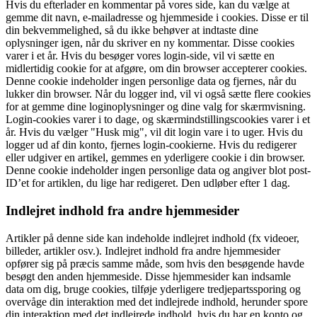
Hvis du efterlader en kommentar på vores side, kan du vælge at
gemme dit navn, e-mailadresse og hjemmeside i cookies. Disse er til
din bekvemmelighed, så du ikke behøver at indtaste dine
oplysninger igen, når du skriver en ny kommentar. Disse cookies
varer i et år. Hvis du besøger vores login-side, vil vi sætte en
midlertidig cookie for at afgøre, om din browser accepterer cookies.
Denne cookie indeholder ingen personlige data og fjernes, når du
lukker din browser. Når du logger ind, vil vi også sætte flere cookies
for at gemme dine loginoplysninger og dine valg for skærmvisning.
Login-cookies varer i to dage, og skærmindstillingscookies varer i et
år. Hvis du vælger "Husk mig", vil dit login vare i to uger. Hvis du
logger ud af din konto, fjernes login-cookierne. Hvis du redigerer
eller udgiver en artikel, gemmes en yderligere cookie i din browser.
Denne cookie indeholder ingen personlige data og angiver blot post-
ID’et for artiklen, du lige har redigeret. Den udløber efter 1 dag.
Indlejret indhold fra andre hjemmesider
Artikler på denne side kan indeholde indlejret indhold (fx videoer,
billeder, artikler osv.). Indlejret indhold fra andre hjemmesider
opfører sig på præcis samme måde, som hvis den besøgende havde
besøgt den anden hjemmeside. Disse hjemmesider kan indsamle
data om dig, bruge cookies, tilføje yderligere tredjepartssporing og
overvåge din interaktion med det indlejrede indhold, herunder spore
din interaktion med det indlejrede indhold, hvis du har en konto og