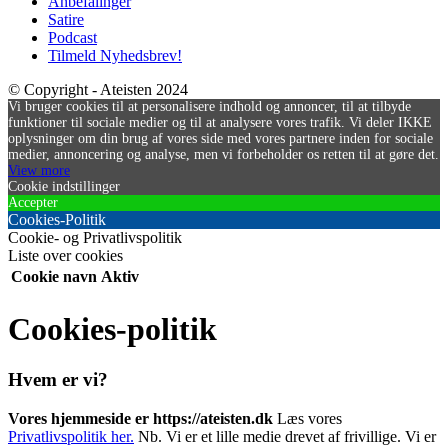
Anbefalinger
Satire
Podcast
Tilmeld Nyhedsbrev!
© Copyright - Ateisten 2024
Vi bruger cookies til at personalisere indhold og annoncer, til at tilbyde
funktioner til sociale medier og til at analysere vores trafik. Vi deler IKKE
oplysninger om din brug af vores side med vores partnere inden for sociale
medier, annoncering og analyse, men vi forbeholder os retten til at gøre det.
View more
Cookie indstillinger
Accepter
Cookies-Politik
Cookie- og Privatlivspolitik
Liste over cookies
Cookie navn
Aktiv
Cookies-politik
Hvem er vi?
Vores hjemmeside er https://ateisten.dk
Læs vores
Privatlivspolitik her.
Nb. Vi er et lille medie drevet af frivillige. Vi er