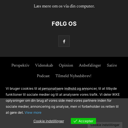
Læs mere om os via din computer.
FØLG OS
Perspektiv
Videnskab
Opinion
Anbefalinger
Satire
Podcast
Tilmeld Nyhedsbrev!
Vi bruger cookies til at personalisere indhold og annoncer, til at tilbyde
© Copyright - Ateisten 2024
funktioner til sociale medier og til at analysere vores trafik. Vi deler IKKE
oplysninger om din brug af vores side med vores partnere inden for
sociale medier, annoncering og analyse, men vi forbeholder os retten til
at gøre det.
View more
Cookie indstillinger
Accepter
Cookie indstillinger