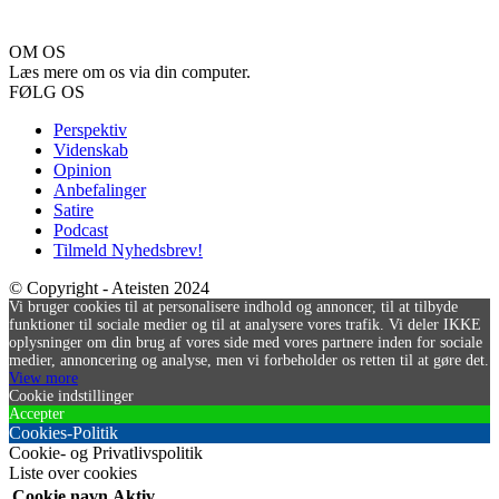
OM OS
Læs mere om os via din computer.
FØLG OS
Perspektiv
Videnskab
Opinion
Anbefalinger
Satire
Podcast
Tilmeld Nyhedsbrev!
© Copyright - Ateisten 2024
Vi bruger cookies til at personalisere indhold og annoncer, til at tilbyde
funktioner til sociale medier og til at analysere vores trafik. Vi deler IKKE
oplysninger om din brug af vores side med vores partnere inden for sociale
medier, annoncering og analyse, men vi forbeholder os retten til at gøre det.
View more
Cookie indstillinger
Accepter
Cookies-Politik
Cookie- og Privatlivspolitik
Liste over cookies
Cookie navn
Aktiv