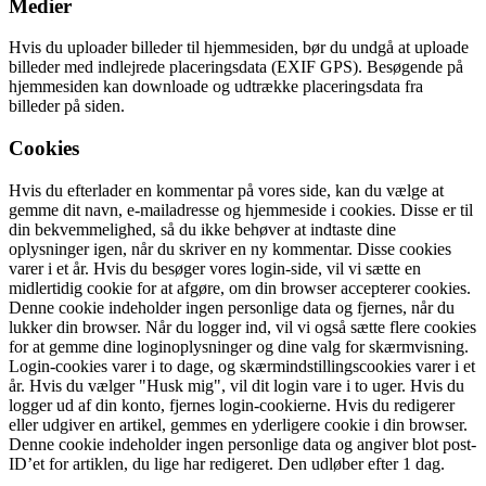
Medier
Hvis du uploader billeder til hjemmesiden, bør du undgå at uploade
billeder med indlejrede placeringsdata (EXIF GPS). Besøgende på
hjemmesiden kan downloade og udtrække placeringsdata fra
billeder på siden.
Cookies
Hvis du efterlader en kommentar på vores side, kan du vælge at
gemme dit navn, e-mailadresse og hjemmeside i cookies. Disse er til
din bekvemmelighed, så du ikke behøver at indtaste dine
oplysninger igen, når du skriver en ny kommentar. Disse cookies
varer i et år. Hvis du besøger vores login-side, vil vi sætte en
midlertidig cookie for at afgøre, om din browser accepterer cookies.
Denne cookie indeholder ingen personlige data og fjernes, når du
lukker din browser. Når du logger ind, vil vi også sætte flere cookies
for at gemme dine loginoplysninger og dine valg for skærmvisning.
Login-cookies varer i to dage, og skærmindstillingscookies varer i et
år. Hvis du vælger "Husk mig", vil dit login vare i to uger. Hvis du
logger ud af din konto, fjernes login-cookierne. Hvis du redigerer
eller udgiver en artikel, gemmes en yderligere cookie i din browser.
Denne cookie indeholder ingen personlige data og angiver blot post-
ID’et for artiklen, du lige har redigeret. Den udløber efter 1 dag.