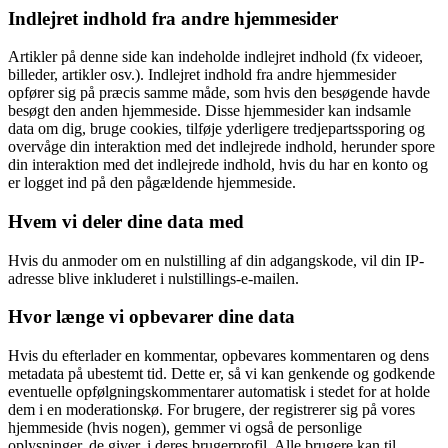
Indlejret indhold fra andre hjemmesider
Artikler på denne side kan indeholde indlejret indhold (fx videoer,
billeder, artikler osv.). Indlejret indhold fra andre hjemmesider
opfører sig på præcis samme måde, som hvis den besøgende havde
besøgt den anden hjemmeside. Disse hjemmesider kan indsamle
data om dig, bruge cookies, tilføje yderligere tredjepartssporing og
overvåge din interaktion med det indlejrede indhold, herunder spore
din interaktion med det indlejrede indhold, hvis du har en konto og
er logget ind på den pågældende hjemmeside.
Hvem vi deler dine data med
Hvis du anmoder om en nulstilling af din adgangskode, vil din IP-
adresse blive inkluderet i nulstillings-e-mailen.
Hvor længe vi opbevarer dine data
Hvis du efterlader en kommentar, opbevares kommentaren og dens
metadata på ubestemt tid. Dette er, så vi kan genkende og godkende
eventuelle opfølgningskommentarer automatisk i stedet for at holde
dem i en moderationskø. For brugere, der registrerer sig på vores
hjemmeside (hvis nogen), gemmer vi også de personlige
oplysninger, de giver, i deres brugerprofil. Alle brugere kan til